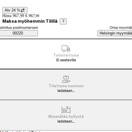
Alv 24 %
Hintatiedot
Hinta 967,99 €.
967
,
99
Maksa myöhemmin Tilillä
?
alitse tilaustapa
oimitus postinumeroon
Oma myymä
Saatavuustiedot
00220
Helsingin myymälä
Toimitettuna
Ei saatavilla
Tilattuna noutoon
ladataan...
Myymälän hyllystä
ladataan...