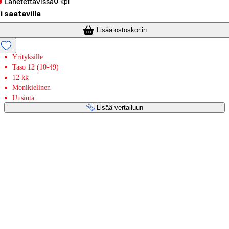
Lähetettävissä
0
kpl
i saatavilla
Lisää ostoskoriin
Yrityksille
Taso 12 (10-49)
12 kk
Monikielinen
Uusinta
Lisää vertailuun
Maksupalvelut