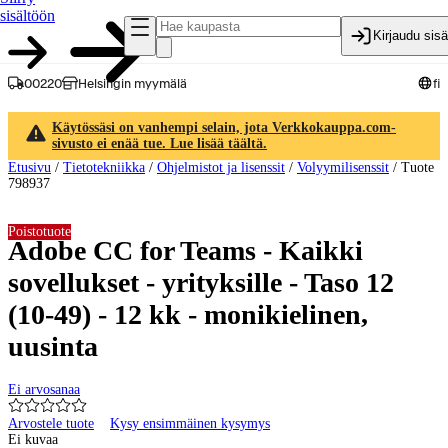
sisältöön
Kirjaudu sis
00220
Helsingin myymälä
fi
Käytössäsi on vanhempi selain, jota Verkkokauppa.com-
sivusto ei enää tue. Lue lisää täältä.
Etusivu
/
Tietotekniikka
/
Ohjelmistot ja lisenssit
/
Volyymilisenssit
/
Tuote
798937
Poistotuote
Adobe CC for Teams - Kaikki
sovellukset - yrityksille - Taso 12
(10-49) - 12 kk - monikielinen,
uusinta
Ei arvosanaa
Arvostele tuote
Kysy ensimmäinen kysymys
Ei kuvaa