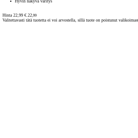
Hyvin näkyvä väritys
Hinta 22,99 €.
22
,
99
Valitettavasti tätä tuotetta ei voi arvostella, sillä tuote on poistunut valikoimas