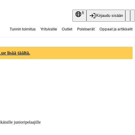
fi
Kirjaudu sisään
Tunnin toimitus
Yrityksille
Outlet
Poistoerät
Oppaat ja artikkelit
Vaihtokauppa
Palvelut
Ajankohtaista
e lisää täältä.
äisille junioripelaajille