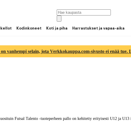
 kellot
Kodinkoneet
Koti ja piha
Harrastukset ja vapaa-aika
 on vanhempi selain, jota Verkkokauppa.com-sivusto ei enää tue. Lu
osituin Futsal Talento -tuoteperheen pallo on kehitetty erityisesti U12 ja U13 ik