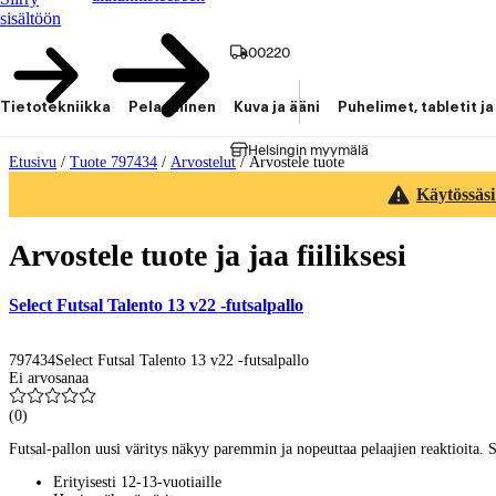
sisältöön
00220
Tietotekniikka
Pelaaminen
Kuva ja ääni
Puhelimet, tabletit ja
Helsingin myymälä
Etusivu
/
Tuote 797434
/
Arvostelut
/
Arvostele tuote
Käytössäsi
Arvostele tuote ja jaa fiiliksesi
Select Futsal Talento 13 v22 -futsalpallo
797434
Select Futsal Talento 13 v22 -futsalpallo
Ei arvosanaa
(
0
)
Futsal-pallon uusi väritys näkyy paremmin ja nopeuttaa pelaajien reaktioita. Su
Erityisesti 12-13-vuotiaille