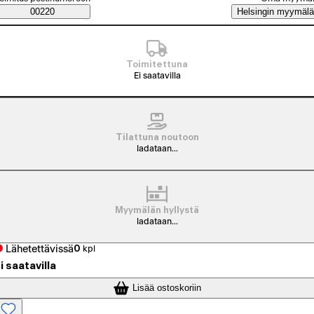
Saatavuustiedot
00220
Helsingin myymälä
Toimitettuna
Ei saatavilla
Tilattuna noutoon
ladataan...
Myymälän hyllystä
ladataan...
Lähetettävissä
0
kpl
i saatavilla
Lisää ostoskoriin