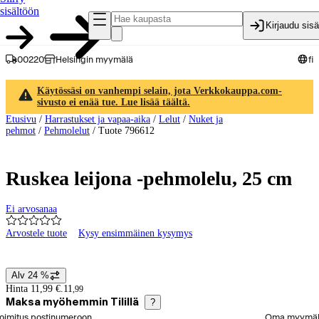
sisältöön
Kirjaudu sis
00220
Helsingin myymälä
fi
Käytössäsi on vanhempi selain, jota Verkkokauppa.com-
sivusto ei enää tue. Lue lisää täältä.
Etusivu
/
Harrastukset ja vapaa-aika
/
Lelut
/
Nuket ja
pehmot
/
Pehmolelut
/
Tuote 796612
Ruskea leijona -pehmolelu, 25 cm
Ei arvosanaa
Arvostele tuote
Kysy ensimmäinen kysymys
Tuotteen kuvat ja videot
Alv 24 %
Hintatiedot
Hinta 11,99 €.
11
,
99
Maksa myöhemmin Tilillä
?
alitse tilaustapa
oimitus postinumeroon
Oma myymä