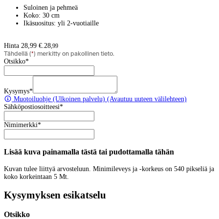
Suloinen ja pehmeä
Koko: 30 cm
Ikäsuositus: yli 2-vuotiaille
Hinta 28,99 €.
28
,
99
Tähdellä (
*
) merkitty on pakollinen tieto.
Otsikko
*
Kysymys
*
Muotoiluohje
(Ulkoinen palvelu) (Avautuu uuteen välilehteen)
Sähköpostiosoitteesi
*
Nimimerkki
*
Lisää kuva painamalla tästä tai pudottamalla tähän
Kuvan tulee liittyä arvosteluun. Minimileveys ja -korkeus on 540 pikseliä ja
koko korkeintaan 5 Mt.
Kysymyksen esikatselu
Otsikko