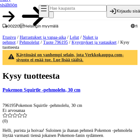
sisältöön
Kirjaudu sis
00220
Helsingin myymälä
fi
Etusivu
/
Harrastukset ja vapaa-aika
/
Lelut
/
Nuket ja
pehmot
/
Pehmolelut
/
Tuote 796195
/
Kysymykset ja vastaukset
/
Kysy
tuotteesta
Käytössäsi on vanhempi selain, jota Verkkokauppa.com-
sivusto ei enää tue. Lue lisää täältä.
Kysy tuotteesta
Pokemon Squirtle -pehmolelu, 30 cm
796195
Pokemon Squirtle -pehmolelu, 30 cm
Ei arvosanaa
(
0
)
Helli, purista ja hoivaa! Suloinen ja ihanan pehmeä Pokemon -pehmolelu
löytää varmasti tiensä jokaisen Pokemon-fanin sydämeen.