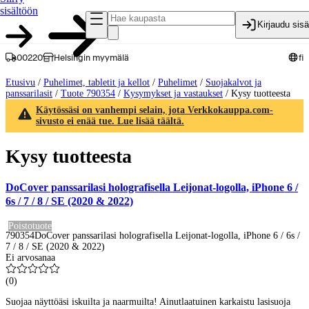
sisältöön
Kirjaudu sis
00220
Helsingin myymälä
fi
Etusivu
/
Puhelimet, tabletit ja kellot
/
Puhelimet
/
Suojakalvot ja
panssarilasit
/
Tuote 790354
/
Kysymykset ja vastaukset
/
Kysy tuotteesta
Käytössäsi on vanhempi selain, jota Verkkokauppa.com-
sivusto ei enää tue. Lue lisää täältä.
Kysy tuotteesta
DoCover panssarilasi holografisella Leijonat-logolla, iPhone 6 /
6s / 7 / 8 / SE (2020 & 2022)
Poistotuote
790354
DoCover panssarilasi holografisella Leijonat-logolla, iPhone 6 / 6s /
7 / 8 / SE (2020 & 2022)
Ei arvosanaa
(
0
)
Suojaa näyttöäsi iskuilta ja naarmuilta! Ainutlaatuinen karkaistu lasisuoja