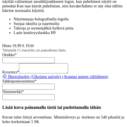
näyttää valitsemasi suosikkijoukkueesi logon, kun puhelimesi näyttö on
pimeänä.Kun taas käytät puhelintasi, niin kuvake/hahmo ei näy eikä tällöin
häiritse normaalia käyttöä.
Näytönsuoja holografisella logolla
Suojaa iskuilta ja naarmuilta
Tahroja ja sormenjälkiä hylkivä pinta
Lasin kestävyysluokka H9
Hinta 19,99 €.
19
,
99
Tähdellä (
*
) merkitty on pakollinen tieto.
Otsikko
*
Kysymys
*
Muotoiluohje
(Ulkoinen palvelu) (Avautuu uuteen välilehteen)
Sähköpostiosoitteesi
*
Nimimerkki
*
Lisää kuva painamalla tästä tai pudottamalla tähän
Kuvan tulee liittyä arvosteluun. Minimileveys ja -korkeus on 540 pikseliä ja
koko korkeintaan 5 Mt.