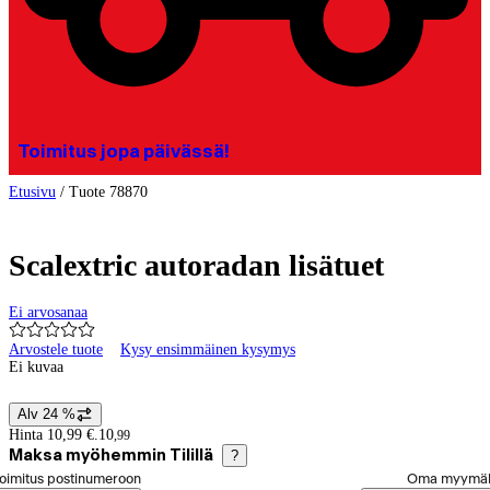
Toimitus jopa päivässä!
Etusivu
/
Tuote 78870
Scalextric autoradan lisätuet
Ei arvosanaa
Arvostele tuote
Kysy ensimmäinen kysymys
Ei kuvaa
Alv 24 %
Hintatiedot
Hinta 10,99 €.
10
,
99
Maksa myöhemmin Tilillä
?
alitse tilaustapa
oimitus postinumeroon
Oma myymä