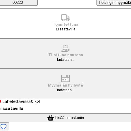
Saatavuustiedot
00220
Helsingin myymälä
Toimitettuna
Ei saatavilla
Tilattuna noutoon
ladataan...
Myymälän hyllystä
ladataan...
Lähetettävissä
0
kpl
i saatavilla
Lisää ostoskoriin