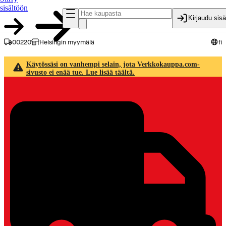
sisältöön
Kirjaudu sis
00220
Helsingin myymälä
fi
Käytössäsi on vanhempi selain, jota Verkkokauppa.com-
sivusto ei enää tue. Lue lisää täältä.