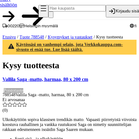
sisältöön
Kirjaudu sis
00220
Helsingin myymälä
fi
Etusivu
/
Tuote 788548
/
Kysymykset ja vastaukset
/
Kysy tuotteesta
Käytössäsi on vanhempi selain, jota Verkkokauppa.com-
sivusto ei enää tue. Lue lisää täältä.
Kysy tuotteesta
Vallila Saga -matto, harmaa, 80 x 200 cm
Poistotuote
788548
Vallila Saga -matto, harmaa, 80 x 200 cm
Ei arvosanaa
(
0
)
Ulkokäyttöön sopiva klassisen trendikäs matto. Vapaasti piirretyistä viivoista
koostuva rauhallinen ja vankka ruutukuosi Saga on nimetty suunnittelijan
rakkaan edesmenneen isoäidin Saga Saaren mukaan.
Sopii sisä-, ja ulkokäyttöön