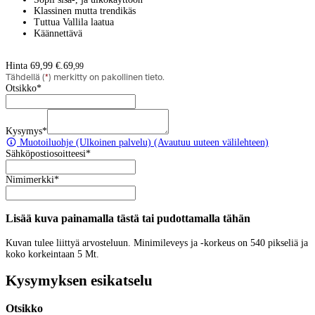
Klassinen mutta trendikäs
Tuttua Vallila laatua
Käännettävä
Hinta 69,99 €.
69
,
99
Tähdellä (
*
) merkitty on pakollinen tieto.
Otsikko
*
Kysymys
*
Muotoiluohje
(Ulkoinen palvelu) (Avautuu uuteen välilehteen)
Sähköpostiosoitteesi
*
Nimimerkki
*
Lisää kuva painamalla tästä tai pudottamalla tähän
Kuvan tulee liittyä arvosteluun. Minimileveys ja -korkeus on 540 pikseliä ja
koko korkeintaan 5 Mt.
Kysymyksen esikatselu
Otsikko