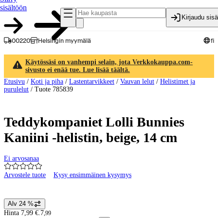
sisältöön
Kirjaudu sis
00220
Helsingin myymälä
fi
Käytössäsi on vanhempi selain, jota Verkkokauppa.com-
sivusto ei enää tue. Lue lisää täältä.
Etusivu
/
Koti ja piha
/
Lastentarvikkeet
/
Vauvan lelut
/
Helistimet ja
purulelut
/
Tuote 785839
Teddykompaniet Lolli Bunnies
Kaniini -helistin, beige, 14 cm
Ei arvosanaa
Arvostele tuote
Kysy ensimmäinen kysymys
Tuotteen kuvat ja videot
Alv 24 %
Hintatiedot
Hinta 7,99 €.
7
,
99