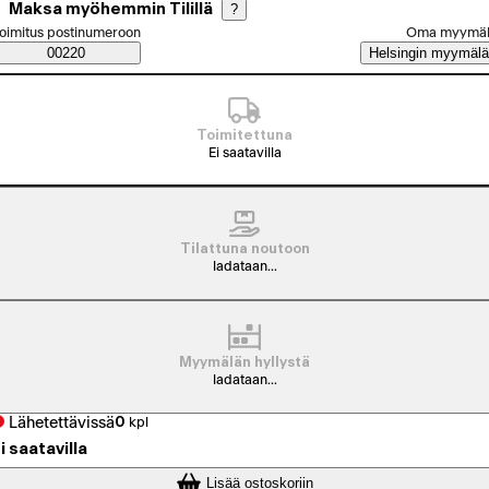
Maksa myöhemmin Tilillä
?
alitse tilaustapa
oimitus postinumeroon
Oma myymä
Saatavuustiedot
00220
Helsingin myymälä
Toimitettuna
Ei saatavilla
Tilattuna noutoon
ladataan...
Myymälän hyllystä
ladataan...
Lähetettävissä
0
kpl
i saatavilla
Lisää ostoskoriin