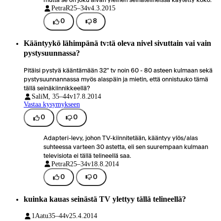
mutta se on joku aivan yleinen seinätelineissä käytetty koko.
PetraR
25–34v
4.3.2015
0
8
Kääntyykö lähimpänä tv:tä oleva nivel sivuttain vai vain
pystysuunnassa?
Pitäisi pystyä kääntämään 32" tv noin 60 - 80 asteen kulmaan sekä
pystysuunnannassa myös alaspäin ja mietin, että onnistuuko tämä
tällä seinäkiinnikkeellä?
Sali
M, 35–44v
17.8.2014
Vastaa kysymykseen
0
0
Adapteri-levy, johon TV-kiinnitetään, kääntyy ylös/alas
suhteessa varteen 30 astetta, eli sen suurempaan kulmaan
televisiota ei tällä telineellä saa.
PetraR
25–34v
18.8.2014
0
0
kuinka kauas seinästä TV ylettyy tällä telineellä?
1Aatu
35–44v
25.4.2014