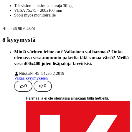
Television maksimipainoraja 30 kg
VESA 75x75 - 200x100 mm
Sopii myös monitoireille
Hinta 46,90 €.
46
,
90
8 kysymystä
Minlä värinen teline on? Valkoinen vai harmaa? Onko
olemassa vesa-muunnin pakettia tätä samaa väriä? Meillä
vesa 400x400 joten lisäpaloja tarviitsisi.
Niisku
N, 45–54v
26.2.2019
Vastaa kysymykseen
0
0
Harmaa ja ei ole olemassa ainakaan tällä hetkellä.