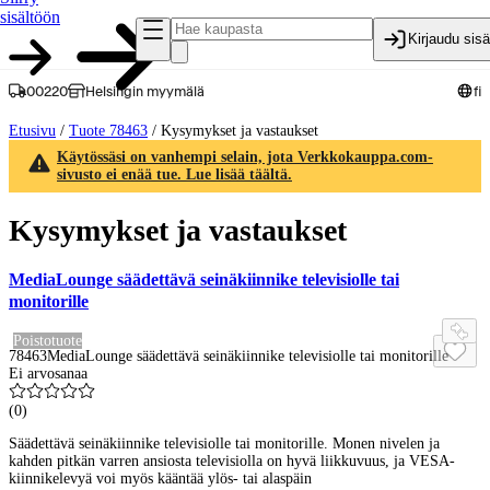
sisältöön
Kirjaudu sis
00220
Helsingin myymälä
fi
Etusivu
/
Tuote 78463
/
Kysymykset ja vastaukset
Käytössäsi on vanhempi selain, jota Verkkokauppa.com-
sivusto ei enää tue. Lue lisää täältä.
Kysymykset ja vastaukset
MediaLounge säädettävä seinäkiinnike televisiolle tai
monitorille
Poistotuote
78463
MediaLounge säädettävä seinäkiinnike televisiolle tai monitorille
Ei arvosanaa
(
0
)
Säädettävä seinäkiinnike televisiolle tai monitorille. Monen nivelen ja
kahden pitkän varren ansiosta televisiolla on hyvä liikkuvuus, ja VESA-
kiinnikelevyä voi myös kääntää ylös- tai alaspäin