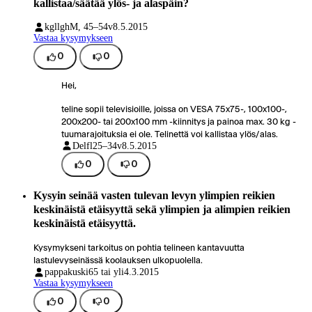
kallistaa/säätää ylös- ja alaspäin?
kgllgh
M, 45–54v
8.5.2015
Vastaa kysymykseen
0
0
Hei,
teline sopii televisioille, joissa on VESA 75x75-, 100x100-,
200x200- tai 200x100 mm -kiinnitys ja painoa max. 30 kg -
tuumarajoituksia ei ole. Telinettä voi kallistaa ylös/alas.
Delfl
25–34v
8.5.2015
0
0
Kysyin seinää vasten tulevan levyn ylimpien reikien
keskinäistä etäisyyttä sekä ylimpien ja alimpien reikien
keskinäistä etäisyyttä.
Kysymykseni tarkoitus on pohtia telineen kantavuutta
lastulevyseinässä koolauksen ulkopuolella.
pappakuski
65 tai yli
4.3.2015
Vastaa kysymykseen
0
0