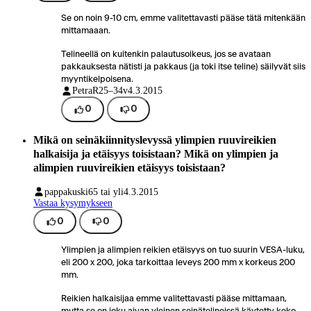
Se on noin 9-10 cm, emme valitettavasti pääse tätä mitenkään
mittamaaan.
Telineellä on kuitenkin palautusoikeus, jos se avataan
pakkauksesta nätisti ja pakkaus (ja toki itse teline) säilyvät siis
myyntikelpoisena.
PetraR
25–34v
4.3.2015
0
0
Mikä on seinäkiinnityslevyssä ylimpien ruuvireikien
halkaisija ja etäisyys toisistaan? Mikä on ylimpien ja
alimpien ruuvireikien etäisyys toisistaan?
pappakuski
65 tai yli
4.3.2015
Vastaa kysymykseen
0
0
Ylimpien ja alimpien reikien etäisyys on tuo suurin VESA-luku,
eli 200 x 200, joka tarkoittaa leveys 200 mm x korkeus 200
mm.
Reikien halkaisijaa emme valitettavasti pääse mittamaan,