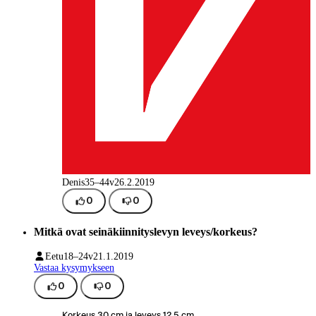
Denis
35–44v
26.2.2019
0
0
Mitkä ovat seinäkiinnityslevyn leveys/korkeus?
Eetu
18–24v
21.1.2019
Vastaa kysymykseen
0
0
Korkeus 30 cm ja leveys 12,5 cm.