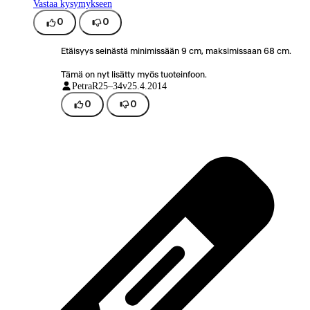
Vastaa kysymykseen
0
0
Etäisyys seinästä minimissään 9 cm, maksimissaan 68 cm.
Tämä on nyt lisätty myös tuoteinfoon.
PetraR
25–34v
25.4.2014
0
0