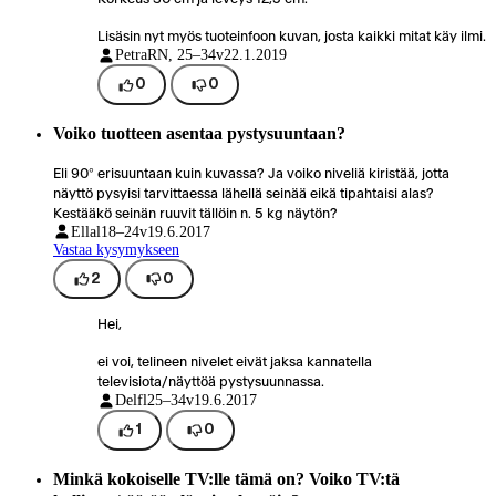
Lisäsin nyt myös tuoteinfoon kuvan, josta kaikki mitat käy ilmi.
PetraR
N, 25–34v
22.1.2019
0
0
Voiko tuotteen asentaa pystysuuntaan?
Eli 90° erisuuntaan kuin kuvassa? Ja voiko niveliä kiristää, jotta
näyttö pysyisi tarvittaessa lähellä seinää eikä tipahtaisi alas?
Kestääkö seinän ruuvit tällöin n. 5 kg näytön?
Ellal
18–24v
19.6.2017
Vastaa kysymykseen
2
0
Hei,
ei voi, telineen nivelet eivät jaksa kannatella
televisiota/näyttöä pystysuunnassa.
Delfl
25–34v
19.6.2017
1
0
Minkä kokoiselle TV:lle tämä on? Voiko TV:tä