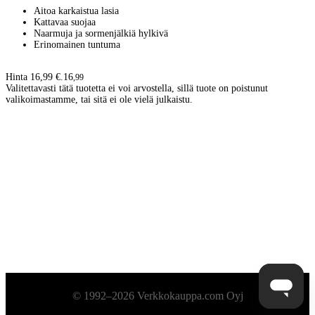
Aitoa karkaistua lasia
Kattavaa suojaa
Naarmuja ja sormenjälkiä hylkivä
Erinomainen tuntuma
Hinta 16,99 €.
16
,
99
Valitettavasti tätä tuotetta ei voi arvostella, sillä tuote on poistunut
valikoimastamme, tai sitä ei ole vielä julkaistu.
Alatunniste
© 1992–2026 Verkkokauppa.com Oyj