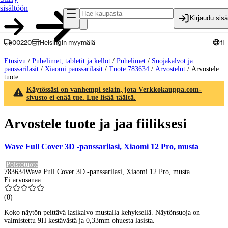
sisältöön
Kirjaudu sis
00220
Helsingin myymälä
fi
Etusivu
/
Puhelimet, tabletit ja kellot
/
Puhelimet
/
Suojakalvot ja
panssarilasit
/
Xiaomi panssarilasit
/
Tuote 783634
/
Arvostelut
/
Arvostele
tuote
Käytössäsi on vanhempi selain, jota Verkkokauppa.com-
sivusto ei enää tue. Lue lisää täältä.
Arvostele tuote ja jaa fiiliksesi
Wave Full Cover 3D -panssarilasi, Xiaomi 12 Pro, musta
Poistotuote
783634
Wave Full Cover 3D -panssarilasi, Xiaomi 12 Pro, musta
Ei arvosanaa
(
0
)
Koko näytön peittävä lasikalvo mustalla kehyksellä. Näytönsuoja on
valmistettu 9H kestävästä ja 0,33mm ohuesta lasista.