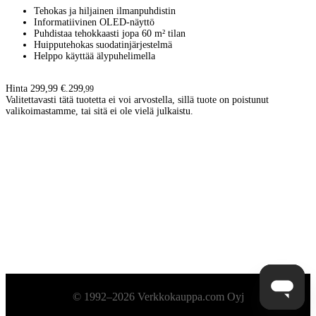
Tehokas ja hiljainen ilmanpuhdistin
Informatiivinen OLED-näyttö
Puhdistaa tehokkaasti jopa 60 m² tilan
Huipputehokas suodatinjärjestelmä
Helppo käyttää älypuhelimella
Hinta 299,99 €.
299
,
99
Valitettavasti tätä tuotetta ei voi arvostella, sillä tuote on poistunut
valikoimastamme, tai sitä ei ole vielä julkaistu.
Alatunniste
© 1992–2026 Verkkokauppa.com Oyj