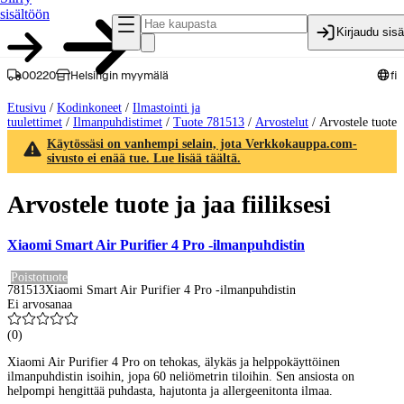
sisältöön
Kirjaudu sis
00220
Helsingin myymälä
fi
Etusivu
/
Kodinkoneet
/
Ilmastointi ja
tuulettimet
/
Ilmanpuhdistimet
/
Tuote 781513
/
Arvostelut
/
Arvostele tuote
Käytössäsi on vanhempi selain, jota Verkkokauppa.com-
sivusto ei enää tue. Lue lisää täältä.
Arvostele tuote ja jaa fiiliksesi
Xiaomi Smart Air Purifier 4 Pro -ilmanpuhdistin
Poistotuote
781513
Xiaomi Smart Air Purifier 4 Pro -ilmanpuhdistin
Ei arvosanaa
(
0
)
Xiaomi Air Purifier 4 Pro on tehokas, älykäs ja helppokäyttöinen
ilmanpuhdistin isoihin, jopa 60 neliömetrin tiloihin. Sen ansiosta on
helpompi hengittää puhdasta, hajutonta ja allergeenitonta ilmaa.