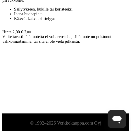
parvekkeelle.
Säilytykseen, kukille tai koristeeksi
Ihana huopapinta
Kätevät kahvat siirtelyyn
Hinta 2,00 €.
2
,
00
Valitettavasti tätä tuotetta ei voi arvostella, sillä tuote on poistunut
valikoimastamme, tai sitä ei ole vielä julkaistu.
Alatunniste
© 1992–2026 Verkkokauppa.com Oyj