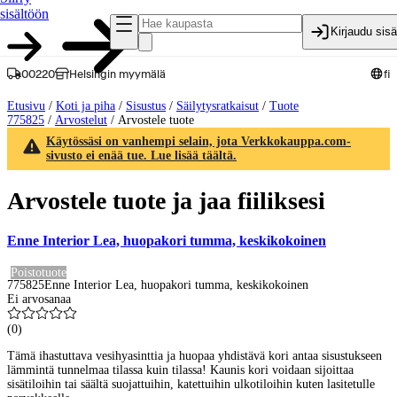
sisältöön
Kirjaudu sis
00220
Helsingin myymälä
fi
Etusivu
/
Koti ja piha
/
Sisustus
/
Säilytysratkaisut
/
Tuote
775825
/
Arvostelut
/
Arvostele tuote
Käytössäsi on vanhempi selain, jota Verkkokauppa.com-
sivusto ei enää tue. Lue lisää täältä.
Arvostele tuote ja jaa fiiliksesi
Enne Interior Lea, huopakori tumma, keskikokoinen
Poistotuote
775825
Enne Interior Lea, huopakori tumma, keskikokoinen
Ei arvosanaa
(
0
)
Tämä ihastuttava vesihyasinttia ja huopaa yhdistävä kori antaa sisustukseen
lämmintä tunnelmaa tilassa kuin tilassa! Kaunis kori voidaan sijoittaa
sisätiloihin tai säältä suojattuihin, katettuihin ulkotiloihin kuten lasitetulle