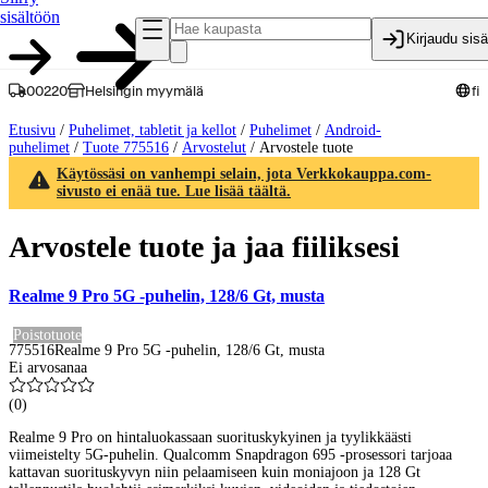
sisältöön
Kirjaudu sis
00220
Helsingin myymälä
fi
Etusivu
/
Puhelimet, tabletit ja kellot
/
Puhelimet
/
Android-
puhelimet
/
Tuote 775516
/
Arvostelut
/
Arvostele tuote
Käytössäsi on vanhempi selain, jota Verkkokauppa.com-
sivusto ei enää tue. Lue lisää täältä.
Arvostele tuote ja jaa fiiliksesi
Realme 9 Pro 5G -puhelin, 128/6 Gt, musta
Poistotuote
775516
Realme 9 Pro 5G -puhelin, 128/6 Gt, musta
Ei arvosanaa
(
0
)
Realme 9 Pro on hintaluokassaan suorituskykyinen ja tyylikkäästi
viimeistelty 5G-puhelin. Qualcomm Snapdragon 695 -prosessori tarjoaa
kattavan suorituskyvyn niin pelaamiseen kuin moniajoon ja 128 Gt