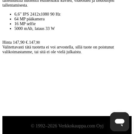
tallennustila huolehtii esimerkiksi kuvien, videoiden ja tiedostojen
tallentamisesta.
6,6” IPS 2412x1080 90 Hz
64 MP pääkamera
16 MP selfie
5000 mAh, lataus 33 W
Hinta 147,90 €.
147
,
90
Valitettavasti tätä tuotetta ei voi arvostella, sillä tuote on poistunut
valikoimastamme, tai sitä ei ole vielä julkaistu.
Alatunniste
© 1992–2026 Verkkokauppa.com Oyj