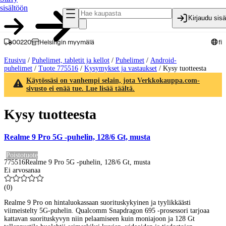
sisältöön
Kirjaudu sis
00220
Helsingin myymälä
fi
Etusivu
/
Puhelimet, tabletit ja kellot
/
Puhelimet
/
Android-
puhelimet
/
Tuote 775516
/
Kysymykset ja vastaukset
/
Kysy tuotteesta
Käytössäsi on vanhempi selain, jota Verkkokauppa.com-
sivusto ei enää tue. Lue lisää täältä.
Kysy tuotteesta
Realme 9 Pro 5G -puhelin, 128/6 Gt, musta
Poistotuote
775516
Realme 9 Pro 5G -puhelin, 128/6 Gt, musta
Ei arvosanaa
(
0
)
Realme 9 Pro on hintaluokassaan suorituskykyinen ja tyylikkäästi
viimeistelty 5G-puhelin. Qualcomm Snapdragon 695 -prosessori tarjoaa
kattavan suorituskyvyn niin pelaamiseen kuin moniajoon ja 128 Gt