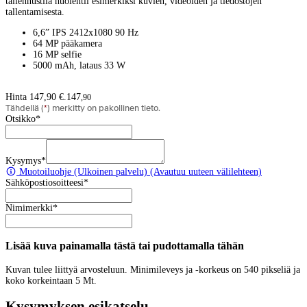
tallennustila huolehtii esimerkiksi kuvien, videoiden ja tiedostojen
tallentamisesta.
6,6” IPS 2412x1080 90 Hz
64 MP pääkamera
16 MP selfie
5000 mAh, lataus 33 W
Hinta 147,90 €.
147
,
90
Tähdellä (
*
) merkitty on pakollinen tieto.
Otsikko
*
Kysymys
*
Muotoiluohje
(Ulkoinen palvelu) (Avautuu uuteen välilehteen)
Sähköpostiosoitteesi
*
Nimimerkki
*
Lisää kuva painamalla tästä tai pudottamalla tähän
Kuvan tulee liittyä arvosteluun. Minimileveys ja -korkeus on 540 pikseliä ja
koko korkeintaan 5 Mt.
Kysymyksen esikatselu