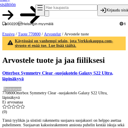
sisältöön
Kirjaudu sis
00220
Helsingin myymälä
fi
Etusivu
/
Tuote 770800
/
Arvostelut
/
Arvostele tuote
Käytössäsi on vanhempi selain, jota Verkkokauppa.com-
sivusto ei enää tue. Lue lisää täältä.
Arvostele tuote ja jaa fiiliksesi
Otterbox Symmetry Clear -suojakotelo Galaxy S22 Ultra,
läpinäkyvä
Poistotuote
770800
Otterbox Symmetry Clear -suojakotelo Galaxy S22 Ultra,
läpinäkyvä
Ei arvosanaa
(
0
)
Tämä tyylikäs ja siististi rakennettu suojaava suojakuori on helppo asettaa
puhelimeen. Suojaavan kaksoisrakenteen ansiosta puhelin kestää iskuja sekä