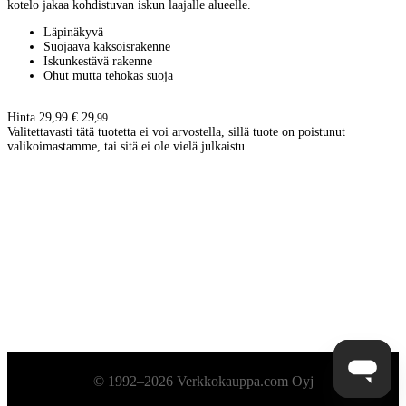
kotelo jakaa kohdistuvan iskun laajalle alueelle.
Läpinäkyvä
Suojaava kaksoisrakenne
Iskunkestävä rakenne
Ohut mutta tehokas suoja
Hinta 29,99 €.
29
,
99
Valitettavasti tätä tuotetta ei voi arvostella, sillä tuote on poistunut
valikoimastamme, tai sitä ei ole vielä julkaistu.
Alatunniste
© 1992–2026 Verkkokauppa.com Oyj