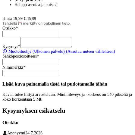
Helppo asentaa ja poistaa
Hinta 19,99 €.
19
,
99
Tähdellä (
*
) merkitty on pakollinen tieto.
Otsikko
*
Kysymys
*
Muotoiluohje
(Ulkoinen palvelu) (Avautuu uuteen välilehteen)
Sähköpostiosoitteesi
*
Nimimerkki
*
Lisää kuva painamalla tästä tai pudottamalla tähän
Kuvan tulee liittyä arvosteluun. Minimileveys ja -korkeus on 540 pikseliä ja
koko korkeintaan 5 Mt.
Kysymyksen esikatselu
Otsikko
Anonyymi
24.7.2026