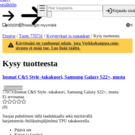
sisältöön
Kirjaudu sis
00220
Helsingin myymälä
fi
Etusivu
/
Tuote 770731
/
Kysymykset ja vastaukset
/
Kysy tuotteesta
Käytössäsi on vanhempi selain, jota Verkkokauppa.com-
sivusto ei enää tue. Lue lisää täältä.
Kysy tuotteesta
Insmat C&S Style -takakuori, Samsung Galaxy S22+, musta
Poistotuote
770731
Insmat C&S Style -takakuori, Samsung Galaxy S22+, musta
Ei arvosanaa
(
0
)
Suojaa puhelimesi tällä laadukkaalla sekä näyttävällä
harjattuteräs-/hiilikuitujäljitelmä TPU takakuorella.
Pitävä ote
Kevyt ja kestävä