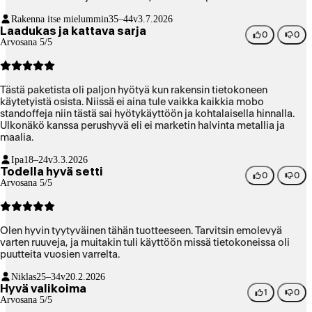
Rakenna itse mielummin
35–44v
3.7.2026
Laadukas ja kattava sarja
0
0
Arvosana 5/5
Tästä paketista oli paljon hyötyä kun rakensin tietokoneen
käytetyistä osista. Niissä ei aina tule vaikka kaikkia mobo
standoffeja niin tästä sai hyötykäyttöön ja kohtalaisella hinnalla.
Ulkonäkö kanssa perushyvä eli ei marketin halvinta metallia ja
maalia.
Ipa
18–24v
3.3.2026
Todella hyvä setti
0
0
Arvosana 5/5
Olen hyvin tyytyväinen tähän tuotteeseen. Tarvitsin emolevyä
varten ruuveja, ja muitakin tuli käyttöön missä tietokoneissa oli
puutteita vuosien varrelta.
Niklas
25–34v
20.2.2026
Hyvä valikoima
1
0
Arvosana 5/5