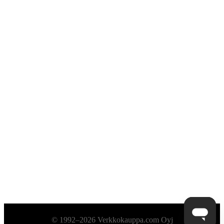
Alatunniste
© 1992–2026 Verkkokauppa.com Oyj