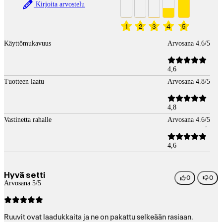
Kirjoita arvostelu
1
2
3
4
5
Käyttömukavuus
Arvosana 4.6/5
4,6
Tuotteen laatu
Arvosana 4.8/5
4,8
Vastinetta rahalle
Arvosana 4.6/5
4,6
Hyvä setti
0
0
Arvosana 5/5
Ruuvit ovat laadukkaita ja ne on pakattu selkeään rasiaan.