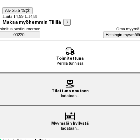
Alv 25,5 %
Hintatiedot
Hinta 14,99 €.
14
,
99
Maksa myöhemmin Tilillä
?
alitse tilaustapa
oimitus postinumeroon
Oma myymä
Saatavuustiedot
00220
Helsingin myymälä
Toimitettuna
Perillä tunnissa
Tilattuna noutoon
ladataan...
Myymälän hyllystä
ladataan...