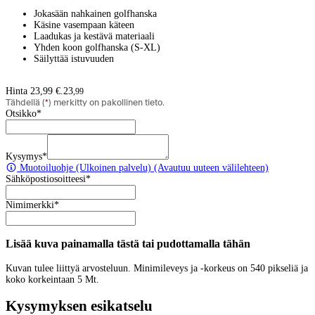
Jokasään nahkainen golfhanska
Käsine vasempaan käteen
Laadukas ja kestävä materiaali
Yhden koon golfhanska (S-XL)
Säilyttää istuvuuden
Hinta 23,99 €.
23
,
99
Tähdellä (
*
) merkitty on pakollinen tieto.
Otsikko
*
Kysymys
*
Muotoiluohje
(Ulkoinen palvelu) (Avautuu uuteen välilehteen)
Sähköpostiosoitteesi
*
Nimimerkki
*
Lisää kuva painamalla tästä tai pudottamalla tähän
Kuvan tulee liittyä arvosteluun. Minimileveys ja -korkeus on 540 pikseliä ja
koko korkeintaan 5 Mt.
Kysymyksen esikatselu