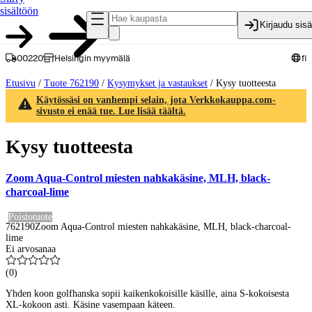
sisältöön
Kirjaudu sis
00220
Helsingin myymälä
fi
Etusivu
/
Tuote 762190
/
Kysymykset ja vastaukset
/
Kysy tuotteesta
Käytössäsi on vanhempi selain, jota Verkkokauppa.com-
sivusto ei enää tue. Lue lisää täältä.
Kysy tuotteesta
Zoom Aqua-Control miesten nahkakäsine, MLH, black-
charcoal-lime
Poistotuote
762190
Zoom Aqua-Control miesten nahkakäsine, MLH, black-charcoal-
lime
Ei arvosanaa
(
0
)
Yhden koon golfhanska sopii kaikenkokoisille käsille, aina S-kokoisesta
XL-kokoon asti. Käsine vasempaan käteen.