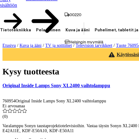
sisältöön
00220
Tietotekniikka
Pelaaminen
Kuva ja ääni
Puhelimet, tabletit ja
Helsingin myymälä
Etusivu
/
Kuva ja ääni
/
TV ja soittimet
/
Television tarvikkeet
/
Tuote 76095
Käytössäsi
Kysy tuotteesta
Original Inside Lamps Sony XL2400 vaihtolamppu
760954
Original Inside Lamps Sony XL2400 vaihtolamppu
Ei arvosanaa
(
0
)
Varalamppu Sonyn taustaprojektiotelevisioihin. Vastaa täysin Sonyn XL
E42A11E, KDF-E50A10, KDF-E50A11