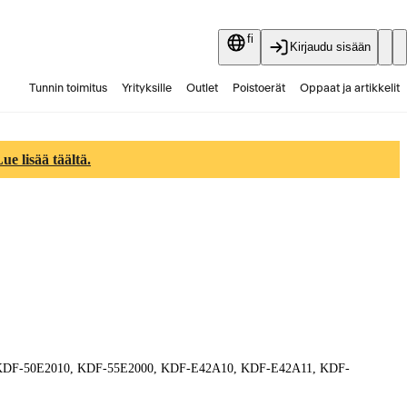
fi
Kirjaudu sisään
Tunnin toimitus
Yrityksille
Outlet
Poistoerät
Oppaat ja artikkelit
Vaihtokauppa
Palvelut
Ajankohtaista
e lisää täältä.
E2000, KDF-50E2010, KDF-55E2000, KDF-E42A10, KDF-E42A11, KDF-