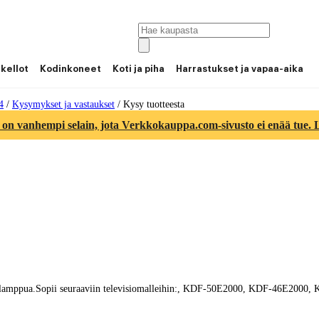
 kellot
Kodinkoneet
Koti ja piha
Harrastukset ja vapaa-aika
4
/
Kysymykset ja vastaukset
/
Kysy tuotteesta
 on vanhempi selain, jota Verkkokauppa.com-sivusto ei enää tue. Lu
2400 lamppua.Sopii seuraaviin televisiomalleihin:, KDF-50E2000, KDF-46