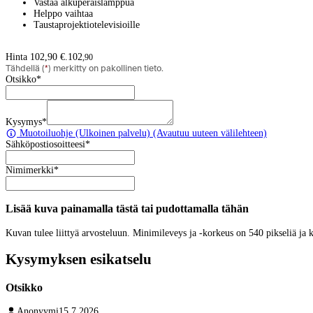
Vastaa alkuperäislamppua
Helppo vaihtaa
Taustaprojektiotelevisioille
Hinta 102,90 €.
102
,
90
Tähdellä (
*
) merkitty on pakollinen tieto.
Otsikko
*
Kysymys
*
Muotoiluohje
(Ulkoinen palvelu) (Avautuu uuteen välilehteen)
Sähköpostiosoitteesi
*
Nimimerkki
*
Lisää kuva painamalla tästä tai pudottamalla tähän
Kuvan tulee liittyä arvosteluun. Minimileveys ja -korkeus on 540 pikseliä ja
Kysymyksen esikatselu
Otsikko
Anonyymi
15.7.2026