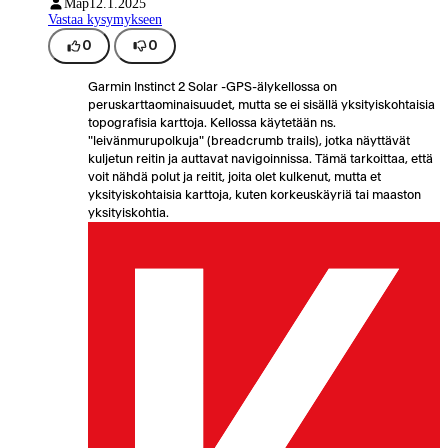
Map
12.1.2025
Vastaa kysymykseen
0
0
Garmin Instinct 2 Solar -GPS-älykellossa on
peruskarttaominaisuudet, mutta se ei sisällä yksityiskohtaisia
topografisia karttoja. Kellossa käytetään ns.
"leivänmurupolkuja" (breadcrumb trails), jotka näyttävät
kuljetun reitin ja auttavat navigoinnissa. Tämä tarkoittaa, että
voit nähdä polut ja reitit, joita olet kulkenut, mutta et
yksityiskohtaisia karttoja, kuten korkeuskäyriä tai maaston
yksityiskohtia.