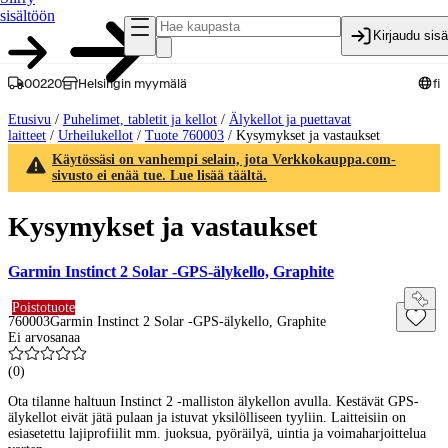
sisältöön
Kirjaudu sis
00220
Helsingin myymälä
fi
Etusivu
/
Puhelimet, tabletit ja kellot
/
Älykellot ja puettavat
laitteet
/
Urheilukellot
/
Tuote 760003
/
Kysymykset ja vastaukset
Käytössäsi on vanhempi selain, jota Verkkokauppa.com-
sivusto ei enää tue. Lue lisää täältä.
Kysymykset ja vastaukset
Garmin Instinct 2 Solar -GPS-älykello, Graphite
Poistotuote
760003
Garmin Instinct 2 Solar -GPS-älykello, Graphite
Ei arvosanaa
(
0
)
Ota tilanne haltuun Instinct 2 -malliston älykellon avulla. Kestävät GPS-
älykellot eivät jätä pulaan ja istuvat yksilölliseen tyyliin. Laitteisiin on
esiasetettu lajiprofiilit mm. juoksua, pyöräilyä, uintia ja voimaharjoittelua