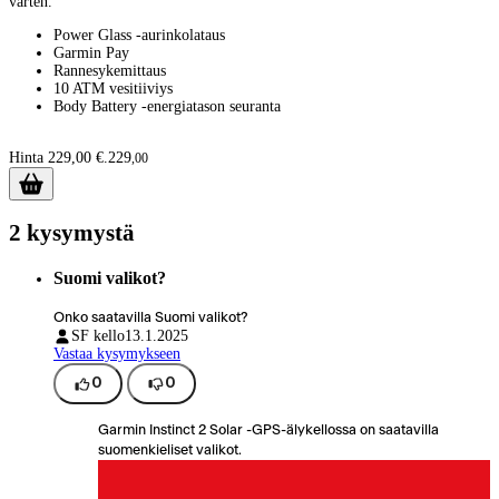
varten.
Power Glass -aurinkolataus
Garmin Pay
Rannesykemittaus
10 ATM vesitiiviys
Body Battery -energiatason seuranta
Hinta 229,00 €.
229
,
00
2 kysymystä
Suomi valikot?
Onko saatavilla Suomi valikot?
SF kello
13.1.2025
Vastaa kysymykseen
0
0
Garmin Instinct 2 Solar -GPS-älykellossa on saatavilla
suomenkieliset valikot.