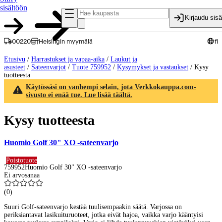
sisältöön
Kirjaudu sis
00220
Helsingin myymälä
fi
Etusivu
/
Harrastukset ja vapaa-aika
/
Laukut ja
asusteet
/
Sateenvarjot
/
Tuote 759952
/
Kysymykset ja vastaukset
/
Kysy
tuotteesta
Käytössäsi on vanhempi selain, jota Verkkokauppa.com-
sivusto ei enää tue. Lue lisää täältä.
Kysy tuotteesta
Huomio Golf 30" XO -sateenvarjo
Poistotuote
759952
Huomio Golf 30" XO -sateenvarjo
Ei arvosanaa
(
0
)
Suuri Golf-sateenvarjo kestää tuulisempaakin säätä. Varjossa on
periksiantavat lasikuituruoteet, jotka eivät hajoa, vaikka varjo kääntyisi