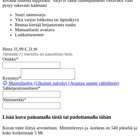
kovassa tuulessa suppiloksi. Varjo ei lähde tuulenpuuskien vietäväksi vaan
pysyy tukevasti kädessäsi
Suuri sateenvarjo
Yksi varjon lohkoista on läpinäkyvä
Reunaa kiertää heijastavasta nauha
Manuaalisesti avattava
Lasikuituruoteet
Hinta 31,99 €.
31
,
99
Tähdellä (
*
) merkitty on pakollinen tieto.
Otsikko
*
Kysymys
*
Muotoiluohje
(Ulkoinen palvelu) (Avautuu uuteen välilehteen)
Sähköpostiosoitteesi
*
Nimimerkki
*
Lisää kuva painamalla tästä tai pudottamalla tähän
Kuvan tulee liittyä arvosteluun. Minimileveys ja -korkeus on 540 pikseliä ja
koko korkeintaan 5 Mt.