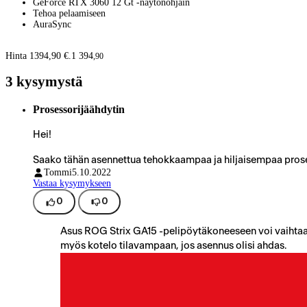
GeForce RTX 3060 12 Gt -näytönohjain
Tehoa pelaamiseen
AuraSync
Hinta 1394,90 €.
1 394
,
90
3 kysymystä
Prosessorijäähdytin
Hei!
Saako tähän asennettua tehokkaampaa ja hiljaisempaa prose
Tommi
5.10.2022
Vastaa kysymykseen
0
0
Asus ROG Strix GA15 -pelipöytäkoneeseen voi vaihtaa 
myös kotelo tilavampaan, jos asennus olisi ahdas.