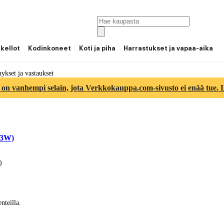
 kellot
Kodinkoneet
Koti ja piha
Harrastukset ja vapaa-aika
kset ja vastaukset
 on vanhempi selain, jota Verkkokauppa.com-sivusto ei enää tue. Lu
03W)
)
nteilla.