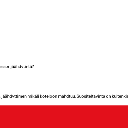
ssorijäähdytintä?
jäähdyttimen mikäli koteloon mahdtuu. Suositeltavinta on kuitenki