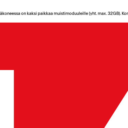
oneessa on kaksi paikkaa muistimoduuleille (yht. max. 32GB). Ko