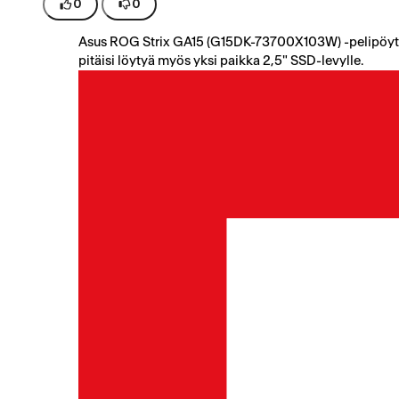
0
0
Asus ROG Strix GA15 (G15DK-73700X103W) -pelipöytäk
pitäisi löytyä myös yksi paikka 2,5" SSD-levylle.