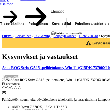
sisältöön
00220
Tietotekniikka
Pelaaminen
Kuva ja ääni
Puhelimet, tabletit ja
Helsingin myymälä
Etusivu
/
Pelaaminen
/
PC Gaming
/
Pelipöytäkoneet
/
Tuote 758518
/
Kysymy
Käytössäsi
Kysymykset ja vastaukset
Asus ROG Strix GA15 -pelitietokone, Win 11 (G15DK-73700X1
Poistotuote
758518
Asus ROG Strix GA15 -pelitietokone, Win 11 (G15DK-73700X103W
Ei arvosanaa
(
0
)
Pelikäyttöön suunniteltu pöytätietokone tehokkailla ja tasapainoisilla kompone
AMD Ryzen 7 3700X, 16 Gt, 1 Tt SSD