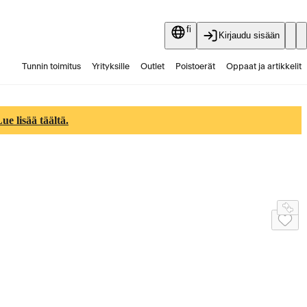
fi
Kirjaudu sisään
Tunnin toimitus
Yrityksille
Outlet
Poistoerät
Oppaat ja artikkelit
Vaihtokauppa
Palvelut
Ajankohtaista
e lisää täältä.