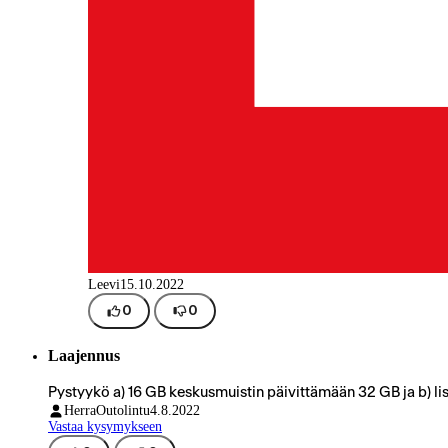
Leevi
15.10.2022
0
0
Laajennus
Pystyykö a) 16 GB keskusmuistin päivittämään 32 GB ja b) li
HerraOutolintu
4.8.2022
Vastaa kysymykseen