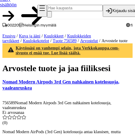
sisältöön
Kirjaudu sis
00220
Helsingin myymälä
fi
Etusivu
/
Kuva ja ääni
/
Kuulokkeet
/
Kuulokkeiden
tarvikkeet
/
Kuulokekotelot
/
Tuote 756589
/
Arvostelut
/
Arvostele tuote
Käytössäsi on vanhempi selain, jota Verkkokauppa.com-
sivusto ei enää tue. Lue lisää täältä.
Arvostele tuote ja jaa fiiliksesi
Nomad Modern Airpods 3rd Gen nahkainen kotelosuoja,
vaaleanruskea
756589
Nomad Modern Airpods 3rd Gen nahkainen kotelosuoja,
vaaleanruskea
Ei arvosanaa
(
0
)
Nomad Modern AirPods (3rd Gen) kotelosuoja antaa klassisen, mutta