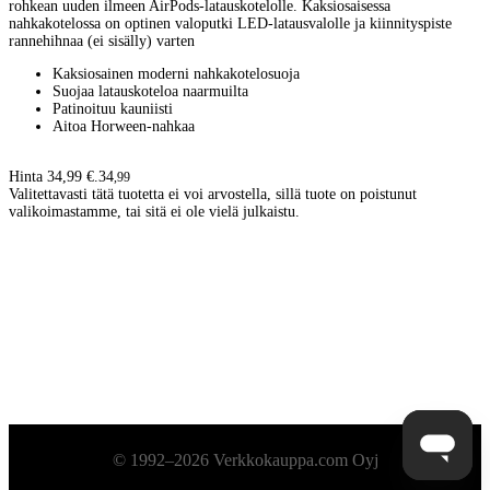
rohkean uuden ilmeen AirPods-latauskotelolle. Kaksiosaisessa
nahkakotelossa on optinen valoputki LED-latausvalolle ja kiinnityspiste
rannehihnaa (ei sisälly) varten
Kaksiosainen moderni nahkakotelosuoja
Suojaa latauskoteloa naarmuilta
Patinoituu kauniisti
Aitoa Horween-nahkaa
Hinta 34,99 €.
34
,
99
Valitettavasti tätä tuotetta ei voi arvostella, sillä tuote on poistunut
valikoimastamme, tai sitä ei ole vielä julkaistu.
Alatunniste
© 1992–2026 Verkkokauppa.com Oyj