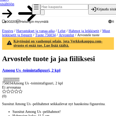
sisältöön
Kirjaudu sis
00220
Helsingin myymälä
fi
Etusivu
/
Harrastukset ja vapaa-aika
/
Lelut
/
Hahmot ja leikkisetit
/
Muut
leikkisetit ja figuurit
/
Tuote 756034
/
Arvostelut
/
Arvostele tuote
Käytössäsi on vanhempi selain, jota Verkkokauppa.com-
sivusto ei enää tue. Lue lisää täältä.
Arvostele tuote ja jaa fiiliksesi
Among Us -toimintafiguuri, 2 kpl
Poistotuote
756034
Among Us -toimintafiguuri, 2 kpl
Ei arvosanaa
(
0
)
Suositut Among Us -pelihahmot seikkailevat nyt hauskoina figuureina.
Suositut Among Us -pelihahmot!
Hahmojen koko: 11,5 cm