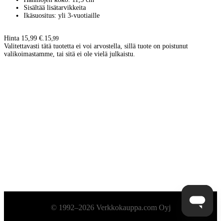
Sisältää lisätarvikkeita
Ikäsuositus: yli 3-vuotiaille
Hinta 15,99 €.
15
,
99
Valitettavasti tätä tuotetta ei voi arvostella, sillä tuote on poistunut
valikoimastamme, tai sitä ei ole vielä julkaistu.
Alatunniste
© 1992–2026 Verkkokauppa.com Oyj