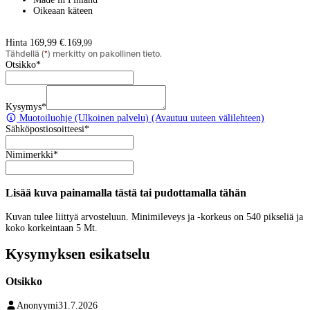
Oikeaan käteen
Hinta 169,99 €.
169
,
99
Tähdellä (
*
) merkitty on pakollinen tieto.
Otsikko
*
Kysymys
*
Muotoiluohje
(Ulkoinen palvelu) (Avautuu uuteen välilehteen)
Sähköpostiosoitteesi
*
Nimimerkki
*
Lisää kuva painamalla tästä tai pudottamalla tähän
Kuvan tulee liittyä arvosteluun. Minimileveys ja -korkeus on 540 pikseliä ja
koko korkeintaan 5 Mt.
Kysymyksen esikatselu
Otsikko
Anonyymi
31.7.2026