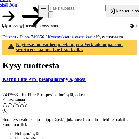
sisältöön
Kirjaudu sis
00220
Helsingin myymälä
fi
Etusivu
/
Tuote 749356
/
Kysymykset ja vastaukset
/
Kysy tuotteesta
Käytössäsi on vanhempi selain, jota Verkkokauppa.com-
sivusto ei enää tue. Lue lisää täältä.
Kysy tuotteesta
Karhu Flite Pro -pesäpalloräpylä, oikea
749356
Karhu Flite Pro -pesäpalloräpylä, oikea
Ei arvosanaa
(
0
)
Suomessa valmistettu huippuräpylä, joka soveltuu niin miehille, naisille
kuin nuorillekin.
Huippuräpylä
Made in Finland