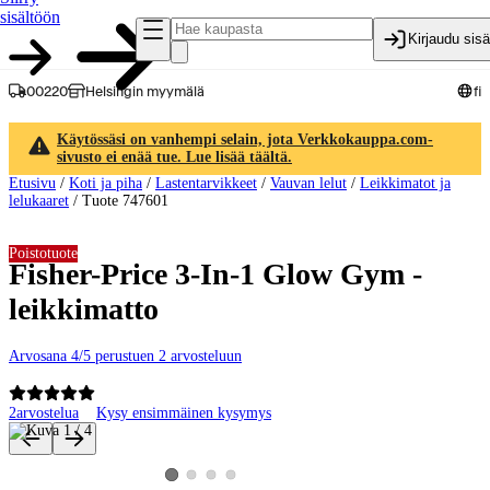
sisältöön
Kirjaudu sis
00220
Helsingin myymälä
fi
Käytössäsi on vanhempi selain, jota Verkkokauppa.com-
sivusto ei enää tue. Lue lisää täältä.
Etusivu
/
Koti ja piha
/
Lastentarvikkeet
/
Vauvan lelut
/
Leikkimatot ja
lelukaaret
/
Tuote 747601
Poistotuote
Fisher-Price 3-In-1 Glow Gym -
leikkimatto
Arvosana 4/5 perustuen 2 arvosteluun
2
arvostelua
Kysy ensimmäinen kysymys
Tuotteen kuvat ja videot
Katso tuotekuva 2
Katso tuotekuva 3
Katso tuotekuva 4
Katso tuotekuva 1