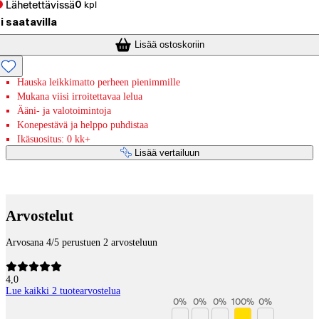
Lähetettävissä
0
kpl
i saatavilla
Lisää ostoskoriin
Hauska leikkimatto perheen pienimmille
Mukana viisi irroitettavaa lelua
Ääni- ja valotoimintoja
Konepestävä ja helppo puhdistaa
Ikäsuositus: 0 kk+
Lisää vertailuun
Maksupalvelut
Arvostelut
Arvosana 4/5 perustuen 2 arvosteluun
4,0
Lue kaikki 2 tuotearvostelua
0
%
0
%
0
%
100
%
0
%