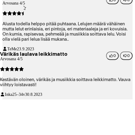
Arvosana 4/5
Alusta todella helppo pitää puhtaana. Lelujen määrä vähäinen
mutta lelut erinlaisia, eri pintoja, eri materiaaleja ja eri kovuisia.
On kumia, rapisevaa, pehmeää ja musiikkia soittava lelu. Voisi
olla vielä pari lelua lisää mukana..
TeMe
23.9.2023
Värikäs laulava leikkimatto
0
0
Arvosana 4/5
Kestävän oloinen, värikäs ja musiikkia soittava leikkimatto. Vauva
viihtyy loistavasti!
Inka
25–34v
30.8.2023