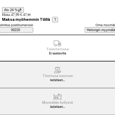
Alv 24 %
Hintatiedot
Hinta 47,99 €.
47
,
99
Maksa myöhemmin Tilillä
?
alitse tilaustapa
oimitus postinumeroon
Oma myymä
Saatavuustiedot
00220
Helsingin myymälä
Toimitettuna
Ei saatavilla
Tilattuna noutoon
ladataan...
Myymälän hyllystä
ladataan...