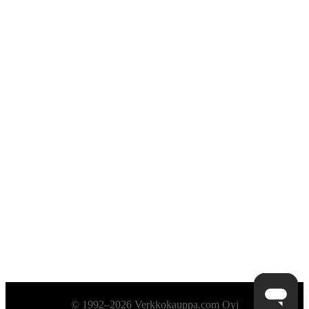
Alatunniste
© 1992–2026 Verkkokauppa.com Oyj