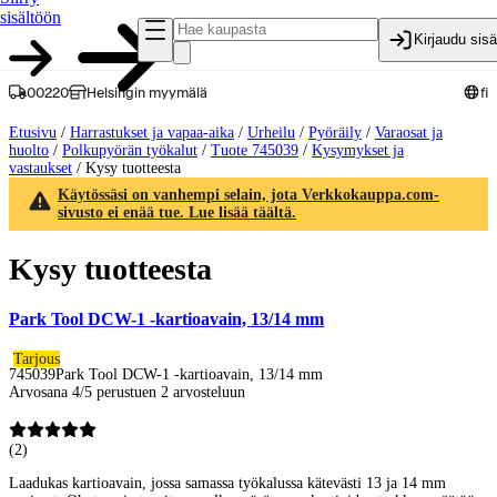
sisältöön
Kirjaudu sis
00220
Helsingin myymälä
fi
Etusivu
/
Harrastukset ja vapaa-aika
/
Urheilu
/
Pyöräily
/
Varaosat ja
huolto
/
Polkupyörän työkalut
/
Tuote 745039
/
Kysymykset ja
vastaukset
/
Kysy tuotteesta
Käytössäsi on vanhempi selain, jota Verkkokauppa.com-
sivusto ei enää tue. Lue lisää täältä.
Kysy tuotteesta
Park Tool DCW-1 -kartioavain, 13/14 mm
Tarjous
745039
Park Tool DCW-1 -kartioavain, 13/14 mm
Arvosana 4/5 perustuen 2 arvosteluun
(
2
)
Laadukas kartioavain, jossa samassa työkalussa kätevästi 13 ja 14 mm