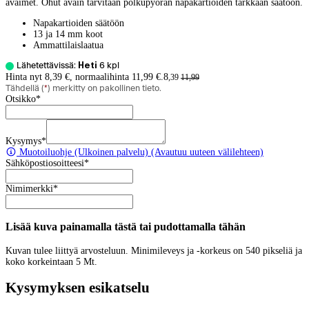
avaimet. Ohut avain tarvitaan polkupyörän napakartioiden tarkkaan säätöön.
Napakartioiden säätöön
13 ja 14 mm koot
Ammattilaislaatua
Lähetettävissä:
Heti
6
kpl
Hinta nyt 8,39 €, normaalihinta 11,99 €.
8
,
39
11
,
99
Tähdellä (
*
) merkitty on pakollinen tieto.
Otsikko
*
Kysymys
*
Muotoiluohje
(Ulkoinen palvelu) (Avautuu uuteen välilehteen)
Sähköpostiosoitteesi
*
Nimimerkki
*
Lisää kuva painamalla tästä tai pudottamalla tähän
Kuvan tulee liittyä arvosteluun. Minimileveys ja -korkeus on 540 pikseliä ja
koko korkeintaan 5 Mt.
Kysymyksen esikatselu