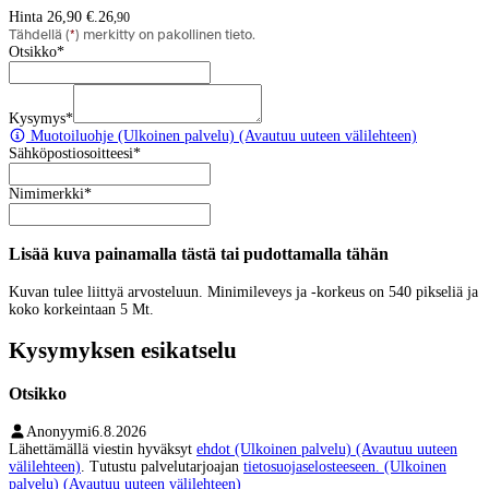
Hinta 26,90 €.
26
,
90
Tähdellä (
*
) merkitty on pakollinen tieto.
Otsikko
*
Kysymys
*
Muotoiluohje
(Ulkoinen palvelu) (Avautuu uuteen välilehteen)
Sähköpostiosoitteesi
*
Nimimerkki
*
Lisää kuva painamalla tästä tai pudottamalla tähän
Kuvan tulee liittyä arvosteluun. Minimileveys ja -korkeus on 540 pikseliä ja
koko korkeintaan 5 Mt.
Kysymyksen esikatselu
Otsikko
Anonyymi
6.8.2026
Lähettämällä viestin hyväksyt
ehdot
(Ulkoinen palvelu) (Avautuu uuteen
välilehteen)
. Tutustu palvelutarjoajan
tietosuojaselosteeseen.
(Ulkoinen
palvelu) (Avautuu uuteen välilehteen)