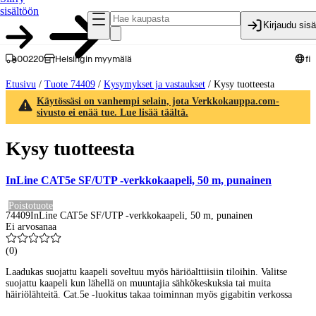
sisältöön
Kirjaudu sis
00220
Helsingin myymälä
fi
Etusivu
/
Tuote 74409
/
Kysymykset ja vastaukset
/
Kysy tuotteesta
Käytössäsi on vanhempi selain, jota Verkkokauppa.com-
sivusto ei enää tue. Lue lisää täältä.
Kysy tuotteesta
InLine CAT5e SF/UTP -verkkokaapeli, 50 m, punainen
Poistotuote
74409
InLine CAT5e SF/UTP -verkkokaapeli, 50 m, punainen
Ei arvosanaa
(
0
)
Laadukas suojattu kaapeli soveltuu myös häriöalttiisiin tiloihin. Valitse
suojattu kaapeli kun lähellä on muuntajia sähkökeskuksia tai muita
häiriölähteitä. Cat.5e -luokitus takaa toiminnan myös gigabitin verkossa