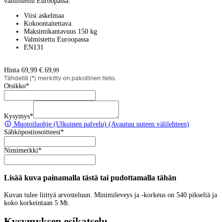
valmistettu Euroopassa.
Viisi askelmaa
Kokoontaitettava
Maksimikantavuus 150 kg
Valmistettu Euroopassa
EN131
Hinta 69,99 €.
69
,
99
Tähdellä (
*
) merkitty on pakollinen tieto.
Otsikko
*
Kysymys
*
Muotoiluohje
(Ulkoinen palvelu) (Avautuu uuteen välilehteen)
Sähköpostiosoitteesi
*
Nimimerkki
*
Lisää kuva painamalla tästä tai pudottamalla tähän
Kuvan tulee liittyä arvosteluun. Minimileveys ja -korkeus on 540 pikseliä ja
koko korkeintaan 5 Mt.
Kysymyksen esikatselu