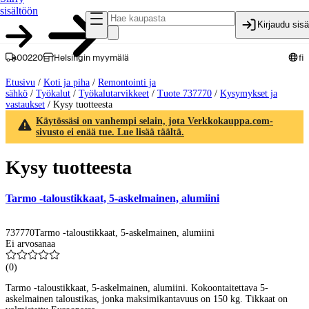
sisältöön
Kirjaudu sis
00220
Helsingin myymälä
fi
Etusivu
/
Koti ja piha
/
Remontointi ja
sähkö
/
Työkalut
/
Työkalutarvikkeet
/
Tuote 737770
/
Kysymykset ja
vastaukset
/
Kysy tuotteesta
Käytössäsi on vanhempi selain, jota Verkkokauppa.com-
sivusto ei enää tue. Lue lisää täältä.
Kysy tuotteesta
Tarmo -taloustikkaat, 5-askelmainen, alumiini
737770
Tarmo -taloustikkaat, 5-askelmainen, alumiini
Ei arvosanaa
(
0
)
Tarmo -taloustikkaat, 5-askelmainen, alumiini. Kokoontaitettava 5-
askelmainen taloustikas, jonka maksimikantavuus on 150 kg. Tikkaat on