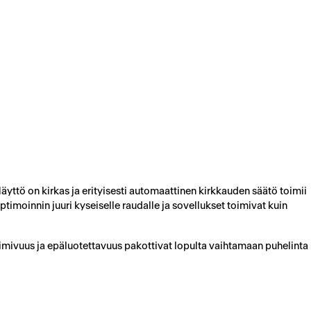
äyttö on kirkas ja erityisesti automaattinen kirkkauden säätö toimii
timoinnin juuri kyseiselle raudalle ja sovellukset toimivat kuin
oimivuus ja epäluotettavuus pakottivat lopulta vaihtamaan puhelinta