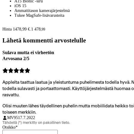
A15 Bionic -siru
iOS 15
Ammattitason kamerajärjestelmä
Tukee MagSafe-lisävarusteita
Hinta 1478,99 €.
1 478
,
99
Lähetä kommentti arvostelulle
Sulava mutta ei virheetön
Arvosana 2/5
Applelta taattua laatua ja yleistuntuma puhelimesta todella hyvä. N
todella sulavasti ja portaattomasti. Käyttöjärjestelmästä huomaa op
rasvattu.
Olisi muuten lähes täydellinen puhelin mutta mobiilidata heikko t
toiseen merkkiin.
MV95
17.7.2022
Tähdellä (
*
) merkitty on pakollinen tieto.
Otsikko
*