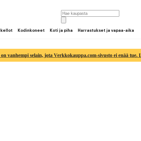
 kellot
Kodinkoneet
Koti ja piha
Harrastukset ja vapaa-aika
 on vanhempi selain, jota Verkkokauppa.com-sivusto ei enää tue. Lu