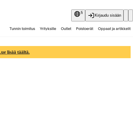
fi
Kirjaudu sisään
Tunnin toimitus
Yrityksille
Outlet
Poistoerät
Oppaat ja artikkelit
Vaihtokauppa
Palvelut
Ajankohtaista
e lisää täältä.