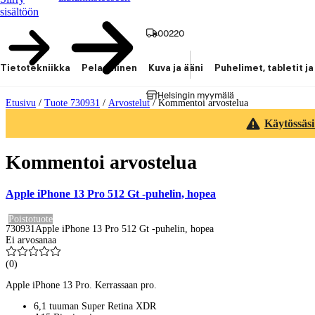
sisältöön
00220
Tietotekniikka
Pelaaminen
Kuva ja ääni
Puhelimet, tabletit ja
Helsingin myymälä
Etusivu
/
Tuote 730931
/
Arvostelut
/
Kommentoi arvostelua
Käytössäsi
Kommentoi arvostelua
Apple iPhone 13 Pro 512 Gt -puhelin, hopea
Poistotuote
730931
Apple iPhone 13 Pro 512 Gt -puhelin, hopea
Ei arvosanaa
(
0
)
Apple iPhone 13 Pro. Kerrassaan pro.
6,1 tuuman Super Retina XDR