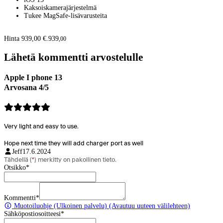
Kaksoiskamera­järjestelmä
Tukee MagSafe-lisävarusteita
Hinta 939,00 €.
939
,
00
Lähetä kommentti arvostelulle
Apple I phone 13
Arvosana 4/5
Very light and easy to use.
Hope next time they will add charger port as well
Jeff
17.6.2024
Tähdellä (
*
) merkitty on pakollinen tieto.
Otsikko
*
Kommentti
*
Muotoiluohje
(Ulkoinen palvelu) (Avautuu uuteen välilehteen)
Sähköpostiosoitteesi
*