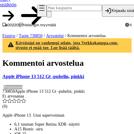
sisältöön
Kirjaudu sis
00220
Helsingin myymälä
fi
Etusivu
/
Tuote 730850
/
Arvostelut
/
Kommentoi arvostelua
Käytössäsi on vanhempi selain, jota Verkkokauppa.com-
sivusto ei enää tue. Lue lisää täältä.
Kommentoi arvostelua
Apple iPhone 13 512 Gt -puhelin, pinkki
Poistotuote
730850
Apple iPhone 13 512 Gt -puhelin, pinkki
Ei arvosanaa
(
0
)
Apple iPhone 13. Uusi supervoimasi.
6,1 tuuman Super Retina XDR ‑näyttö
A15 Bionic -siru
iOS 15