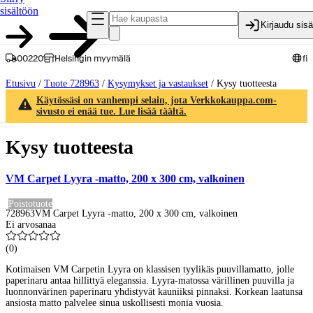
sisältöön
Kirjaudu sis
00220
Helsingin myymälä
fi
Etusivu
/
Tuote 728963
/
Kysymykset ja vastaukset
/
Kysy tuotteesta
Käytössäsi on vanhempi selain, jota Verkkokauppa.com-
sivusto ei enää tue. Lue lisää täältä.
Kysy tuotteesta
VM Carpet Lyyra -matto, 200 x 300 cm, valkoinen
Poistotuote
728963
VM Carpet Lyyra -matto, 200 x 300 cm, valkoinen
Ei arvosanaa
(
0
)
Kotimaisen VM Carpetin Lyyra on klassisen tyylikäs puuvillamatto, jolle
paperinaru antaa hillittyä eleganssia. Lyyra-matossa värillinen puuvilla ja
luonnonvärinen paperinaru yhdistyvät kauniiksi pinnaksi. Korkean laatunsa
ansiosta matto palvelee sinua uskollisesti monia vuosia.