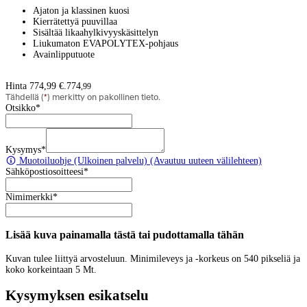
Ajaton ja klassinen kuosi
Kierrätettyä puuvillaa
Sisältää likaahylkivyyskäsittelyn
Liukumaton EVAPOLYTEX-pohjaus
Avainlipputuote
Hinta 774,99 €.
774
,
99
Tähdellä (
*
) merkitty on pakollinen tieto.
Otsikko
*
Kysymys
*
Muotoiluohje
(Ulkoinen palvelu) (Avautuu uuteen välilehteen)
Sähköpostiosoitteesi
*
Nimimerkki
*
Lisää kuva painamalla tästä tai pudottamalla tähän
Kuvan tulee liittyä arvosteluun. Minimileveys ja -korkeus on 540 pikseliä ja
koko korkeintaan 5 Mt.
Kysymyksen esikatselu