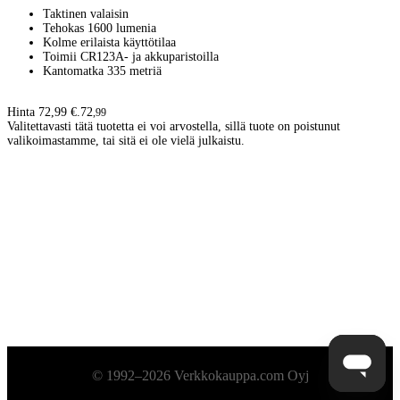
Taktinen valaisin
Tehokas 1600 lumenia
Kolme erilaista käyttötilaa
Toimii CR123A- ja akkuparistoilla
Kantomatka 335 metriä
Hinta 72,99 €.
72
,
99
Valitettavasti tätä tuotetta ei voi arvostella, sillä tuote on poistunut
valikoimastamme, tai sitä ei ole vielä julkaistu.
Alatunniste
© 1992–2026 Verkkokauppa.com Oyj