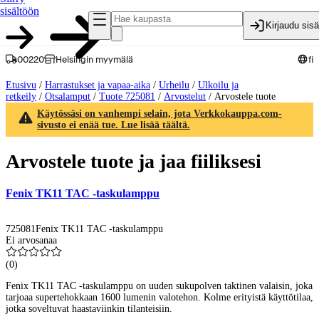
sisältöön
Kirjaudu sis
00220
Helsingin myymälä
fi
Etusivu
/
Harrastukset ja vapaa-aika
/
Urheilu
/
Ulkoilu ja
retkeily
/
Otsalamput
/
Tuote 725081
/
Arvostelut
/
Arvostele tuote
Käytössäsi on vanhempi selain, jota Verkkokauppa.com-
sivusto ei enää tue. Lue lisää täältä.
Arvostele tuote ja jaa fiiliksesi
Fenix TK11 TAC -taskulamppu
725081
Fenix TK11 TAC -taskulamppu
Ei arvosanaa
(
0
)
Fenix TK11 TAC -taskulamppu on uuden sukupolven taktinen valaisin, joka
tarjoaa supertehokkaan 1600 lumenin valotehon. Kolme erityistä käyttötilaa,
jotka soveltuvat haastaviinkin tilanteisiin.