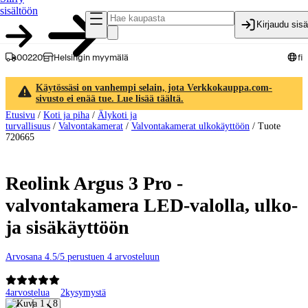
sisältöön
Kirjaudu sis
00220
Helsingin myymälä
fi
Käytössäsi on vanhempi selain, jota Verkkokauppa.com-
sivusto ei enää tue. Lue lisää täältä.
Etusivu
/
Koti ja piha
/
Älykoti ja
turvallisuus
/
Valvontakamerat
/
Valvontakamerat ulkokäyttöön
/
Tuote
720665
Reolink Argus 3 Pro -
valvontakamera LED-valolla, ulko-
ja sisäkäyttöön
Arvosana 4.5/5 perustuen 4 arvosteluun
4
arvostelua
2
kysymystä