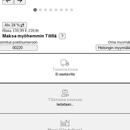
Tuotteen kuvat ja videot
Katso tuotekuva 2
Katso tuotekuva 3
Katso tuotekuva 4
Katso tuotekuva 5
Katso tuotekuva 6
Katso tuotekuva 7
Katso tuotekuva 8
Katso tuotekuva 1
Alv 24 %
Hintatiedot
Hinta 159,99 €.
159
,
99
Maksa myöhemmin Tilillä
?
alitse tilaustapa
oimitus postinumeroon
Oma myymä
Saatavuustiedot
00220
Helsingin myymälä
Toimitettuna
Ei saatavilla
Tilattuna noutoon
ladataan...