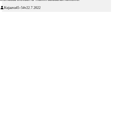
Kujaava
45–54v
22.7.2022