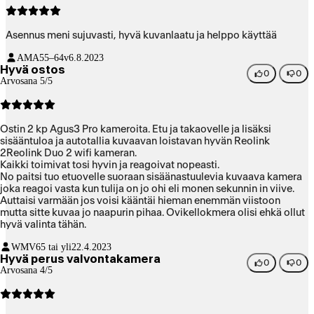
Asennus meni sujuvasti, hyvä kuvanlaatu ja helppo käyttää
AMA
55–64v
6.8.2023
Hyvä ostos
0
0
Arvosana 5/5
Ostin 2 kp Agus3 Pro kameroita. Etu ja takaovelle ja lisäksi
sisääntuloa ja autotallia kuvaavan loistavan hyvän Reolink
2Reolink Duo 2 wifi kameran.
Kaikki toimivat tosi hyvin ja reagoivat nopeasti.
No paitsi tuo etuovelle suoraan sisäänastuulevia kuvaava kamera
joka reagoi vasta kun tulija on jo ohi eli monen sekunnin in viive.
Auttaisi varmään jos voisi kääntäi hieman enemmän viistoon
mutta sitte kuvaa jo naapurin pihaa. Ovikellokmera olisi ehkä ollut
hyvä valinta tähän.
WMV
65 tai yli
22.4.2023
Hyvä perus valvontakamera
0
0
Arvosana 4/5