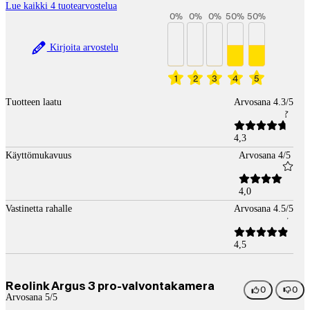
Lue kaikki 4 tuotearvostelua
0
%
0
%
0
%
50
%
50
%
Kirjoita arvostelu
1
2
3
4
5
Tuotteen laatu
Arvosana 4.3/5
4,3
Käyttömukavuus
Arvosana 4/5
4,0
Vastinetta rahalle
Arvosana 4.5/5
4,5
Reolink Argus 3 pro-valvontakamera
0
0
Arvosana 5/5