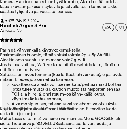
Kamera + aurinkopaneeli on hyvä kombo, Akku kestää todella
kauan kevään ja kesän, syksyllä ja talvella tosin kameran akku
saattaa tyhjentyä päivässä tai parissa.
Ari
25–34v
19.3.2024
Reolink Argus 3 Pro
0
1
Arvosana 4/5
Parin päivän vankalla käyttykokemuksella.
Ensimmäinen huomio, tämän pitäsi toimia 2g ja 5g-Wifillä.
Ainakin oma suostuu toimimaan vain 2g-wifi.
Jos haluaa vaihtaa, Wifi-verkkoa pitää resetoida laite, tämä on
erittän suuri pettymys.
Softassa on myös toiminta (Etsi laitteet lähiverkosta), eipä löydä
mitään. Ei edes jo asennettua kameraa.
kuvattavasta alasta voi itse merkata/peittää max3 kohtaa
jotka tulee mustaksi. kuution muotoista helpoiten sen saa
PC:llä ja hiirellä, onnistuu myös kännykällä joutuu
käyttämään kahta sormea,
Aika monipuoliset, tallennus vaihto ehdot, valoisuuksia,
Käyttöön otosta, vinkki G-mailia suosittelen. Ei tarvitse luoda
värejä ja tarkennusta voi säätää.
uutta tiliä jos on jo.
Mutta tässä ei toimi 2-vaihenen varmennus. Mene GOOGLE-tili
sieltä Tietoturva ja SOVELLUSsalasana täältä voit luoda jo
olemassa olevaan G-mailiin salasanan laitteille.