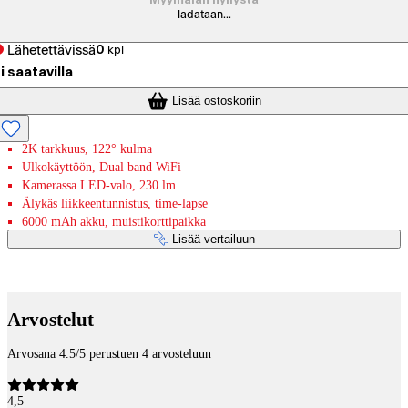
Myymälän hyllystä
ladataan...
Lähetettävissä
0
kpl
i saatavilla
Lisää ostoskoriin
2K tarkkuus, 122° kulma
Ulkokäyttöön, Dual band WiFi
Kamerassa LED-valo, 230 lm
Älykäs liikkeentunnistus, time-lapse
6000 mAh akku, muistikorttipaikka
Lisää vertailuun
Maksupalvelut
Arvostelut
Arvosana 4.5/5 perustuen 4 arvosteluun
4,5