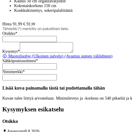
Kaunis 50 cm organzavarjostin
Kokonaiskorkeus 150 cm
Koukkukiinnitys, sokeripalaliitäntä
Hinta 91,99 €.
91
,
99
Tähdellä (
*
) merkitty on pakollinen tieto.
Otsikko
*
Kysymys
*
Muotoiluohje
(Ulkoinen palvelu) (Avautuu uuteen välilehteen)
Sähköpostiosoitteesi
*
Nimimerkki
*
Lisää kuva painamalla tästä tai pudottamalla tähän
Kuvan tulee liittyä arvosteluun. Minimileveys ja -korkeus on 540 pikseliä ja
Kysymyksen esikatselu
Otsikko
Anonyymi
8.8.2026