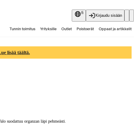
fi
Kirjaudu sisään
Tunnin toimitus
Yrityksille
Outlet
Poistoerät
Oppaat ja artikkelit
Vaihtokauppa
Palvelut
Ajankohtaista
e lisää täältä.
Valo suodattuu organzan läpi pehmeästi.