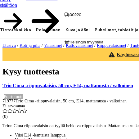
sisältöön
00220
Tietotekniikka
Pelaaminen
Kuva ja ääni
Puhelimet, tabletit ja
Helsingin myymälä
Etusivu
/
Koti ja piha
/
Valaisimet
/
Kattovalaisimet
/
Riippuvalaisimet
/
Tuot
Käytössäsi
Kysy tuotteesta
Trio Cima -riippuvalaisin, 50 cm, E14, mattamusta / valkoinen
Poistotuote
719777
Trio Cima -riippuvalaisin, 50 cm, E14, mattamusta / valkoinen
Ei arvosanaa
(
0
)
Trion Cima riippuvalaisin on tyyliä hehkuva riippuvalaisin. Mattamusta runko
Viisi E14 -kantaista lamppua