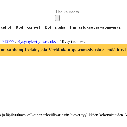
 kellot
Kodinkoneet
Koti ja piha
Harrastukset ja vapaa-aika
e 719777
/
Kysymykset ja vastaukset
/
Kysy tuotteesta
 on vanhempi selain, jota Verkkokauppa.com-sivusto ei enää tue. Lu
 ja läpikuultava valkoinen tekstiilivarjostin luovat tyylikkään kokonaisuuden. 