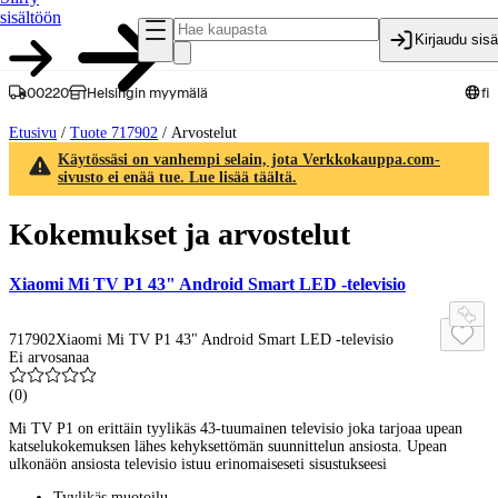
sisältöön
Kirjaudu sis
00220
Helsingin myymälä
fi
Etusivu
/
Tuote 717902
/
Arvostelut
Käytössäsi on vanhempi selain, jota Verkkokauppa.com-
sivusto ei enää tue. Lue lisää täältä.
Kokemukset ja arvostelut
Xiaomi Mi TV P1 43" Android Smart LED -televisio
717902
Xiaomi Mi TV P1 43" Android Smart LED -televisio
Ei arvosanaa
(
0
)
Mi TV P1 on erittäin tyylikäs 43-tuumainen televisio joka tarjoaa upean
katselukokemuksen lähes kehyksettömän suunnittelun ansiosta. Upean
ulkonäön ansiosta televisio istuu erinomaiseseti sisustukseesi
Tyylikäs muotoilu