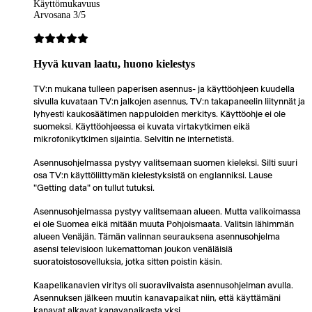
Käyttömukavuus
Arvosana 3/5
Hyvä kuvan laatu, huono kielestys
TV:n mukana tulleen paperisen asennus- ja käyttöohjeen kuudella
sivulla kuvataan TV:n jalkojen asennus, TV:n takapaneelin liitynnät ja
lyhyesti kaukosäätimen nappuloiden merkitys. Käyttöohje ei ole
suomeksi. Käyttöohjeessa ei kuvata virtakytkimen eikä
mikrofonikytkimen sijaintia. Selvitin ne internetistä.
Asennusohjelmassa pystyy valitsemaan suomen kieleksi. Silti suuri
osa TV:n käyttöliittymän kielestyksistä on englanniksi. Lause
"Getting data" on tullut tutuksi.
Asennusohjelmassa pystyy valitsemaan alueen. Mutta valikoimassa
ei ole Suomea eikä mitään muuta Pohjoismaata. Valitsin lähimmän
alueen Venäjän. Tämän valinnan seurauksena asennusohjelma
asensi televisioon lukemattoman joukon venäläisiä
suoratoistosovelluksia, jotka sitten poistin käsin.
Kaapelikanavien viritys oli suoraviivaista asennusohjelman avulla.
Asennuksen jälkeen muutin kanavapaikat niin, että käyttämäni
kanavat alkavat kanavapaikasta yksi.