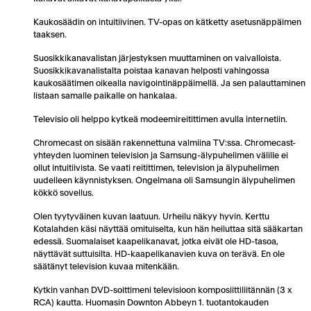
Kaukosäädin on intuitiivinen. TV-opas on kätketty asetusnäppäimen
taaksen.
Suosikkikanavalistan järjestyksen muuttaminen on vaivalloista.
Suosikkikavanalistalta poistaa kanavan helposti vahingossa
kaukosäätimen oikealla navigointinäppäimellä. Ja sen palauttaminen
listaan samalle paikalle on hankalaa.
Televisio oli helppo kytkeä modeemireitittimen avulla internetiin.
Chromecast on sisään rakennettuna valmiina TV:ssa. Chromecast-
yhteyden luominen television ja Samsung-älypuhelimen välille ei
ollut intuitiivista. Se vaati reitittimen, television ja älypuhelimen
uudelleen käynnistyksen. Ongelmana oli Samsungin älypuhelimen
kökkö sovellus.
Olen tyytyväinen kuvan laatuun. Urheilu näkyy hyvin. Kerttu
Kotalahden käsi näyttää omituiselta, kun hän heiluttaa sitä sääkartan
edessä. Suomalaiset kaapelikanavat, jotka eivät ole HD-tasoa,
näyttävät suttuisilta. HD-kaapelikanavien kuva on terävä. En ole
säätänyt television kuvaa mitenkään.
Kytkin vanhan DVD-soittimeni televisioon komposiittiliitännän (3 x
RCA) kautta. Huomasin Downton Abbeyn 1. tuotantokauden