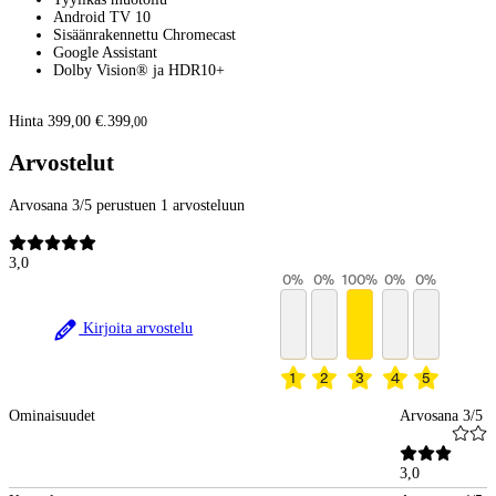
Android TV 10
Sisäänrakennettu Chromecast
Google Assistant
Dolby Vision® ja HDR10+
Hinta 399,00 €.
399
,
00
Arvostelut
Arvosana 3/5 perustuen 1 arvosteluun
3,0
0
%
0
%
100
%
0
%
0
%
Kirjoita arvostelu
1
2
3
4
5
Ominaisuudet
Arvosana 3/5
3,0