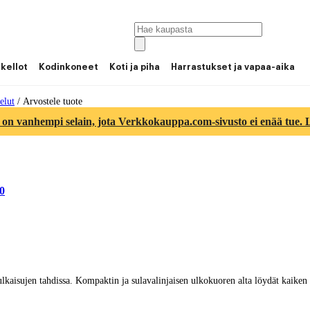
 kellot
Kodinkoneet
Koti ja piha
Harrastukset ja vapaa-aika
elut
/
Arvostele tuote
 on vanhempi selain, jota Verkkokauppa.com-sivusto ei enää tue. Lu
0
isujen tahdissa. Kompaktin ja sulavalinjaisen ulkokuoren alta löydät kaiken ta