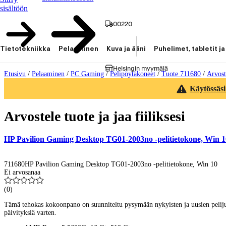
sisältöön
00220
Tietotekniikka
Pelaaminen
Kuva ja ääni
Puhelimet, tabletit ja
Helsingin myymälä
Etusivu
/
Pelaaminen
/
PC Gaming
/
Pelipöytäkoneet
/
Tuote 711680
/
Arvost
Käytössäsi
Arvostele tuote ja jaa fiiliksesi
HP Pavilion Gaming Desktop TG01-2003no -pelitietokone, Win 1
711680
HP Pavilion Gaming Desktop TG01-2003no -pelitietokone, Win 10
Ei arvosanaa
(
0
)
Tämä tehokas kokoonpano on suunniteltu pysymään nykyisten ja uusien pelijulka
päivityksiä varten.