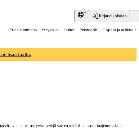
fi
Kirjaudu sisään
Tunnin toimitus
Yrityksille
Outlet
Poistoerät
Oppaat ja artikkelit
Vaihtokauppa
Palvelut
Ajankohtaista
e lisää täältä.
rvittavan suorituskyvyn pelejä varten sekä tilaa uusia laajennuksia ja