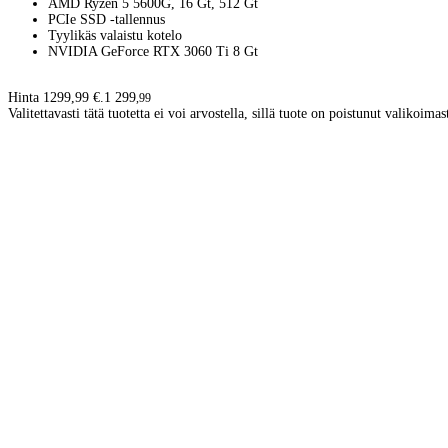
AMD Ryzen 5 5600G, 16 Gt, 512 Gt
PCIe SSD -tallennus
Tyylikäs valaistu kotelo
NVIDIA GeForce RTX 3060 Ti 8 Gt
Hinta 1299,99 €.
1 299
,
99
Valitettavasti tätä tuotetta ei voi arvostella, sillä tuote on poistunut valikoimas