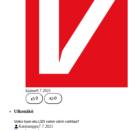
kjanne
9.7.2021
3
0
Ulkonäkö
Voiko tuon etu LED valon värin vaihtaa?
Katulamppu
7.7.2021