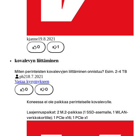
kjanne
19.8.2021
0
1
kovalevyn liittäminen
Miten perinteisten kovalevyjen liittäminen onnistuu? Esim. 2-4 TB
ph21
8.7.2021
Vastaa kysymykseen
0
0
Koneessa ei ole paikkaa perinteiselle kovalevylle.
Laajennuspaikat: 2 M.2-paikkaa (1 SSD-asemalle, 1 WLAN-
verkkokortille); 1 PCIe x16; 1 PCIe x1