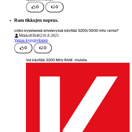
0
0
Ram tikkujen nopeus.
voiko kyseisessä emolevyssä käyttää 3200/3600 mhz ramia?
Mikko836462
16.8.2021
Vastaa kysymykseen
0
0
Voi käyttää 3200 MHz RAM -muistia.