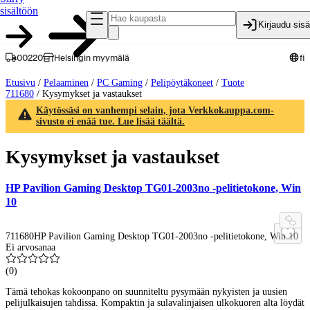
sisältöön
Kirjaudu sis
00220
Helsingin myymälä
fi
Etusivu
/
Pelaaminen
/
PC Gaming
/
Pelipöytäkoneet
/
Tuote
711680
/
Kysymykset ja vastaukset
Käytössäsi on vanhempi selain, jota Verkkokauppa.com-
sivusto ei enää tue. Lue lisää täältä.
Kysymykset ja vastaukset
HP Pavilion Gaming Desktop TG01-2003no -pelitietokone, Win
10
711680
HP Pavilion Gaming Desktop TG01-2003no -pelitietokone, Win 10
Ei arvosanaa
(
0
)
Tämä tehokas kokoonpano on suunniteltu pysymään nykyisten ja uusien
pelijulkaisujen tahdissa. Kompaktin ja sulavalinjaisen ulkokuoren alta löydät