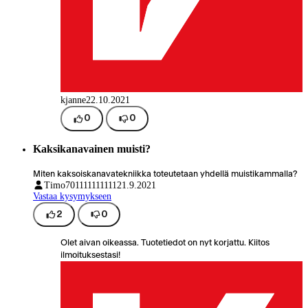
kjanne
22.10.2021
0
0
Kaksikanavainen muisti?
Miten kaksoiskanavatekniikka toteutetaan yhdellä muistikammalla?
Timo701111111111
21.9.2021
Vastaa kysymykseen
2
0
Olet aivan oikeassa. Tuotetiedot on nyt korjattu. Kiitos
ilmoituksestasi!