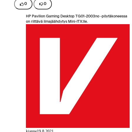
0
0
HP Pavilion Gaming Desktop TG01-2003no -pöytäkoneessa
on riittävä ilmajäähdytys Mini-ITX:lle.
kjanne
19.8.2021