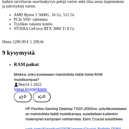
kaiken tarvittavan suorituskyvyn pelejä varten sekä tilaa uusia laajennuksia
ja päivityksiä varten.
AMD Ryzen 5 5600G, 16 Gt, 512 Gt
PCIe SSD -tallennus
Tyylikäs valaistu kotelo
NVIDIA GeForce RTX 3060 Ti 8 Gt
Hinta 1299,99 €.
1 299
,
99
9 kysymystä
RAM paikat
Moikka, onko koneeseen mahdollista lisätä toista RAM
muistikampaa?
Hen
14.1.2022
Vastaa kysymykseen
0
0
HP Pavilion Gaming Desktop TG01-2003no -pöytäkoneeseen
on mahdollista lisätä muistikampa, suositellaan kuitenkin
molempien kampojen vaihtamista. Esim. Crucial suosittelee:
verk.com/fi/product/13125/ngqnr/Crucial-Ballistix-DDR4-