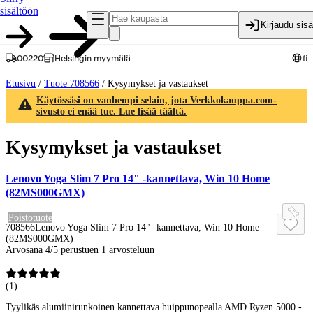
sisältöön
Kirjaudu sis
00220
Helsingin myymälä
fi
Etusivu
/
Tuote 708566
/
Kysymykset ja vastaukset
Käytössäsi on vanhempi selain, jota Verkkokauppa.com-
sivusto ei enää tue. Lue lisää täältä.
Kysymykset ja vastaukset
Lenovo Yoga Slim 7 Pro 14" -kannettava, Win 10 Home
(82MS000GMX)
Poistotuote
708566
Lenovo Yoga Slim 7 Pro 14" -kannettava, Win 10 Home
(82MS000GMX)
Arvosana 4/5 perustuen 1 arvosteluun
(
1
)
Tyylikäs alumiinirunkoinen kannettava huippunopealla AMD Ryzen 5000 -