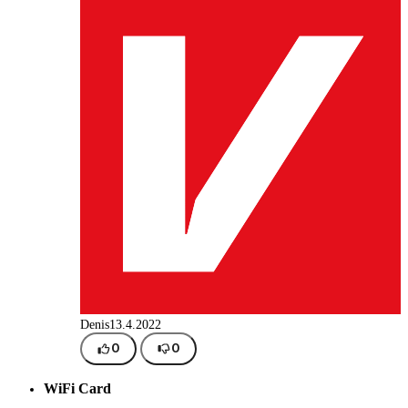
Denis
13.4.2022
0
0
WiFi Card