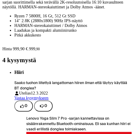
sarjan suorittimella sekä terävällä 2K-resoluutoisella 16:10 kuvasuhteen
näytöllä. HARMAN-stereokaiuttimet ja Dolby Atmos -äänet.
Ryzen 7 5800H, 16 Gt, 512 Gt SSD
14" 2.8K (2880x1800) 90Hz IPS-näyttö
HARMAN-stereokaiuttimet / Dolby Atmos
Laadukas ja kompakti alumiinirunko
Pitkä akkukesto
Hinta 999,90 €.
999
,
90
4 kysymystä
Hiiri
Saako tuohon liitettyä langattoman hiiren ilman että täytyy käyttää
BT donglea?
Utelias
12.3.2022
Vastaa kysymykseen
0
0
Lenovo Yoga Slim 7 Pro -sarjan kannettavissa on
sisäänrakennettu Bluetooth-ominaisuus. Eli saa kunhan hiiri ei
vaadi erillistä donglea toimiakseen.