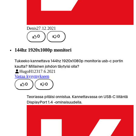
Denis
27.12.2021
0
0
144hz 1920x1080p monitori
Tukeeko kannettava 144hz 1920x1080p monitoria usb-c portin
kautta? Millainen johdon täytyisi olla?
HugoH123
17.6.2021
Vastaa kysymykseen
0
0
Teoriassa pitäisi onnistua. Kannettavassa on USB-C liitäntä
DisplayPort 1.4 -ominaisuudella.