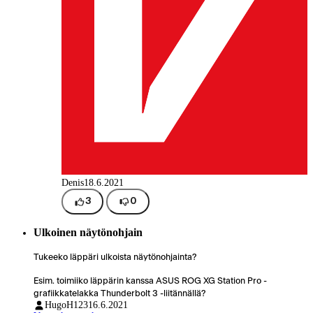
Denis
18.6.2021
3
0
Ulkoinen näytönohjain
Tukeeko läppäri ulkoista näytönohjainta?
Esim. toimiiko läppärin kanssa ASUS ROG XG Station Pro -
grafiikkatelakka Thunderbolt 3 -liitännällä?
HugoH123
16.6.2021