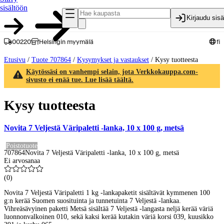
sisältöön
Kirjaudu sis
00220
Helsingin myymälä
fi
Etusivu
/
Tuote 707864
/
Kysymykset ja vastaukset
/
Kysy tuotteesta
Käytössäsi on vanhempi selain, jota Verkkokauppa.com-
sivusto ei enää tue. Lue lisää täältä.
Kysy tuotteesta
Novita 7 Veljestä Väripaletti -lanka, 10 x 100 g, metsä
Poistotuote
707864
Novita 7 Veljestä Väripaletti -lanka, 10 x 100 g, metsä
Ei arvosanaa
(
0
)
Novita 7 Veljestä Väripaletti 1 kg -lankapaketit sisältävät kymmenen 100
g:n kerää Suomen suosituinta ja tunnetuinta 7 Veljestä -lankaa.
Vihreäsävyinen paketti Metsä sisältää 7 Veljestä -langasta neljä kerää väriä
luonnonvalkoinen 010, sekä kaksi kerää kutakin väriä korsi 039, kuusikko