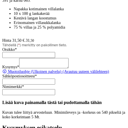
391 ja karhu 065.
Napakka kotimainen villalanka
10 x 100 g lankakerää
Kestävä langan koostumus
Erinomainen villasukkalanka
75 % villaa ja 25 % polyamidia
Hinta 31,50 €.
31
,
50
Tähdellä (
*
) merkitty on pakollinen tieto.
Otsikko
*
Kysymys
*
Muotoiluohje
(Ulkoinen palvelu) (Avautuu uuteen välilehteen)
Sähköpostiosoitteesi
*
Nimimerkki
*
Lisää kuva painamalla tästä tai pudottamalla tähän
Kuvan tulee liittyä arvosteluun. Minimileveys ja -korkeus on 540 pikseliä ja
koko korkeintaan 5 Mt.
Kysymyksen esikatselu