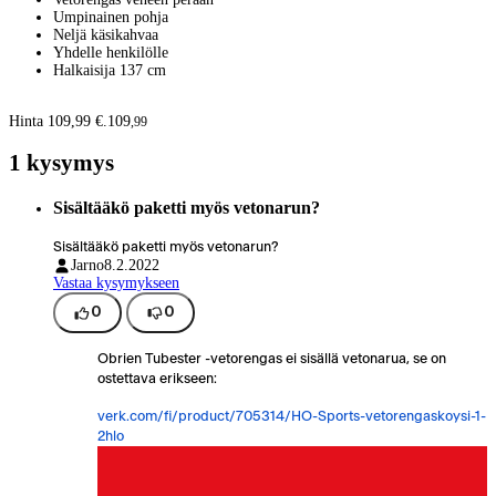
Umpinainen pohja
Neljä käsikahvaa
Yhdelle henkilölle
Halkaisija 137 cm
Hinta 109,99 €.
109
,
99
1 kysymys
Sisältääkö paketti myös vetonarun?
Sisältääkö paketti myös vetonarun?
Jarno
8.2.2022
Vastaa kysymykseen
0
0
Obrien Tubester -vetorengas ei sisällä vetonarua, se on
ostettava erikseen:
verk.com/fi/product/705314/HO-Sports-vetorengaskoysi-1-
2hlo