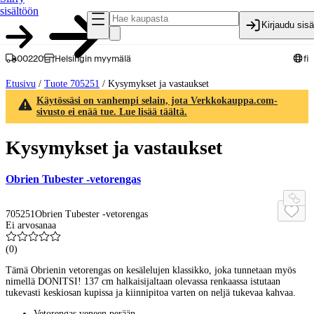
sisältöön
Kirjaudu sis
00220
Helsingin myymälä
fi
Etusivu
/
Tuote 705251
/
Kysymykset ja vastaukset
Käytössäsi on vanhempi selain, jota Verkkokauppa.com-
sivusto ei enää tue. Lue lisää täältä.
Kysymykset ja vastaukset
Obrien Tubester -vetorengas
705251
Obrien Tubester -vetorengas
Ei arvosanaa
(
0
)
Tämä Obrienin vetorengas on kesälelujen klassikko, joka tunnetaan myös
nimellä DONITSI! 137 cm halkaisijaltaan olevassa renkaassa istutaan
tukevasti keskiosan kupissa ja kiinnipitoa varten on neljä tukevaa kahvaa.
Vetorengas veneen perään