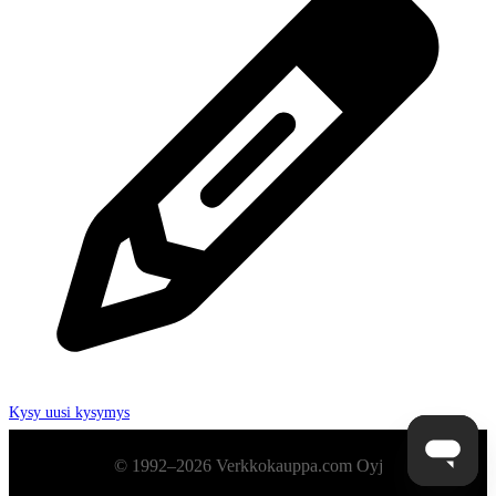
Kysy uusi kysymys
Alatunniste
© 1992–2026 Verkkokauppa.com Oyj