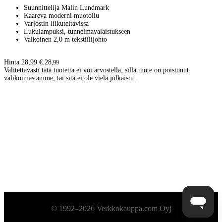
Suunnittelija Malin Lundmark
Kaareva moderni muotoilu
Varjostin liikuteltavissa
Lukulampuksi, tunnelmavalaistukseen
Valkoinen 2,0 m tekstiilijohto
Hinta 28,99 €.
28
,
99
Valitettavasti tätä tuotetta ei voi arvostella, sillä tuote on poistunut
valikoimastamme, tai sitä ei ole vielä julkaistu.
Alatunniste
© 1992–2026 Verkkokauppa.com Oyj