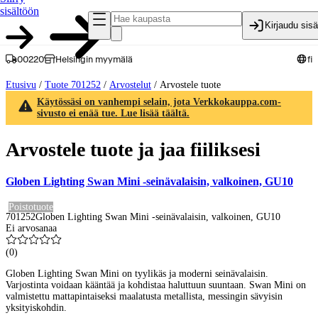
sisältöön
Kirjaudu sis
00220
Helsingin myymälä
fi
Etusivu
/
Tuote 701252
/
Arvostelut
/
Arvostele tuote
Käytössäsi on vanhempi selain, jota Verkkokauppa.com-
sivusto ei enää tue. Lue lisää täältä.
Arvostele tuote ja jaa fiiliksesi
Globen Lighting Swan Mini -seinävalaisin, valkoinen, GU10
Poistotuote
701252
Globen Lighting Swan Mini -seinävalaisin, valkoinen, GU10
Ei arvosanaa
(
0
)
Globen Lighting Swan Mini on tyylikäs ja moderni seinävalaisin.
Varjostinta voidaan kääntää ja kohdistaa haluttuun suuntaan. Swan Mini on
valmistettu mattapintaiseksi maalatusta metallista, messingin sävyisin
yksityiskohdin.