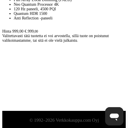
Neo Quantum Processor 4K
120 Hz paneeli, 4500 PQI
Quantum HDR 1500
Anti Reflection -paneeli
Hinta 999,00 €.
999
,
00
Valitettavasti tätä tuotetta ei voi arvostella, sillä tuote on poistunut
valikoimastamme, tai sitä ei ole vielä julkaistu.
Alatunniste
© 1992–2026 Verkkokauppa.com Oyj