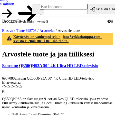
sisältöön
Kirjaudu sis
00220
Helsingin myymälä
fi
Etusivu
/
Tuote 698708
/
Arvostelut
/
Arvostele tuote
Käytössäsi on vanhempi selain, jota Verkkokauppa.com-
sivusto ei enää tue. Lue lisää täältä.
Arvostele tuote ja jaa fiiliksesi
Samsung QE50QN93A 50" 4K Ultra HD LED-televisio
698708
Samsung QE50QN93A 50" 4K Ultra HD LED-televisio
Ei arvosanaa
(
0
)
QE50QN93A on Samsungin 9 -sarjan Neo QLED-televisio, joka yhdessä
Full Array -taustavalaisun ja Local Dimming -tekniikan kanssa mahdollistaa
upean kontrastin ja kuvanlaadun
Full Array Local Dimming (FALD)