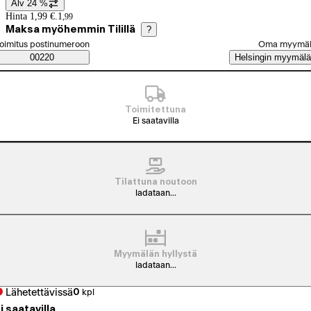
Alv 24 %
Hintatiedot
Hinta 1,99 €.
1
,
99
Maksa myöhemmin Tilillä
?
alitse tilaustapa
oimitus postinumeroon
Oma myymä
Saatavuustiedot
00220
Helsingin myymälä
Toimitettuna
Ei saatavilla
Tilattuna noutoon
ladataan...
Myymälän hyllystä
ladataan...
Lähetettävissä
0
kpl
i saatavilla