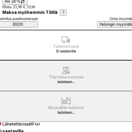
Alv 24 %
Hintatiedot
Hinta 33,90 €.
33
,
90
Maksa myöhemmin Tilillä
?
alitse tilaustapa
oimitus postinumeroon
Oma myymä
Saatavuustiedot
00220
Helsingin myymälä
Toimitettuna
Ei saatavilla
Tilattuna noutoon
ladataan...
Myymälän hyllystä
ladataan...
Lähetettävissä
0
kpl
i saatavilla