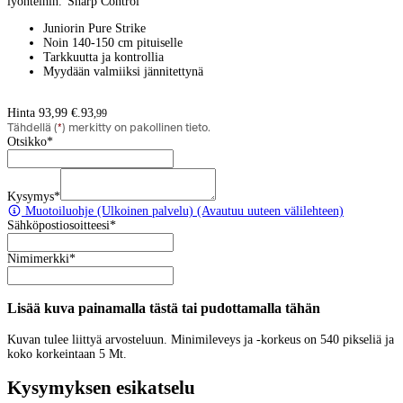
lyönteihin."Sharp Control"
Juniorin Pure Strike
Noin 140-150 cm pituiselle
Tarkkuutta ja kontrollia
Myydään valmiiksi jännitettynä
Hinta 93,99 €.
93
,
99
Tähdellä (
*
) merkitty on pakollinen tieto.
Otsikko
*
Kysymys
*
Muotoiluohje
(Ulkoinen palvelu) (Avautuu uuteen välilehteen)
Sähköpostiosoitteesi
*
Nimimerkki
*
Lisää kuva painamalla tästä tai pudottamalla tähän
Kuvan tulee liittyä arvosteluun. Minimileveys ja -korkeus on 540 pikseliä ja
koko korkeintaan 5 Mt.
Kysymyksen esikatselu