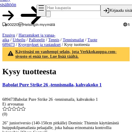
sisältöön
Kirjaudu sis
00220
Helsingin myymälä
fi
Etusivu
/
Harrastukset ja vapaa-
aika
/
Urheilu
/
Pallopelit
/
Tennis
/
Tennismailat
/
Tuote
689473
/
Kysymykset ja vastaukset
/
Kysy tuotteesta
Käytössäsi on vanhempi selain, jota Verkkokauppa.com-
sivusto ei enää tue. Lue lisää täältä.
Kysy tuotteesta
Babolat Pure Strike 26 -tennismaila, kahvakoko 1
689473
Babolat Pure Strike 26 -tennismaila, kahvakoko 1
Ei arvosanaa
(
0
)
26" junioriversio (140-150cm pitkälle) Dominic Thiemin käyttämästä
huippukilpamailasta pelaajalle, joka haluaa erinomaista kontrollia