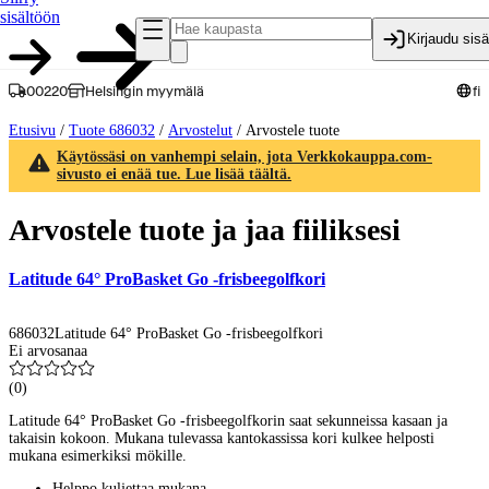
sisältöön
Kirjaudu sis
00220
Helsingin myymälä
fi
Etusivu
/
Tuote 686032
/
Arvostelut
/
Arvostele tuote
Käytössäsi on vanhempi selain, jota Verkkokauppa.com-
sivusto ei enää tue. Lue lisää täältä.
Arvostele tuote ja jaa fiiliksesi
Latitude 64° ProBasket Go -frisbeegolfkori
686032
Latitude 64° ProBasket Go -frisbeegolfkori
Ei arvosanaa
(
0
)
Latitude 64° ProBasket Go -frisbeegolfkorin saat sekunneissa kasaan ja
takaisin kokoon. Mukana tulevassa kantokassissa kori kulkee helposti
mukana esimerkiksi mökille.
Helppo kuljettaa mukana