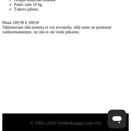
Paino vain 10 kg
Tukeva jalusta
Hinta 189,99 €.
189
,
99
Valitettavasti tätä tuotetta ei voi arvostella, sillä tuote on poistunut
valikoimastamme, tai sitä ei ole vielä julkaistu.
Alatunniste
© 1992–2026 Verkkokauppa.com Oyj