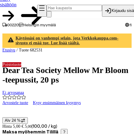
sisältöön
Kirjaudu sis
00220
Helsingin myymälä
fi
Käytössäsi on vanhempi selain, jota Verkkokauppa.com-
sivusto ei enää tue. Lue lisää täältä.
Etusivu
/
Tuote 682531
Poistotuote
Dear Tea Society Mellow Mr Bloom
-teepussit, 20 ps
Ei arvosanaa
Arvostele tuote
Kysy ensimmäinen kysymys
Tuotteen kuvat ja videot
Alv 24 %
Hintatiedot
Hinta 5,00 €.
5
(
100,00 / kg
)
,
00
Maksa myöhemmin Tilillä
?