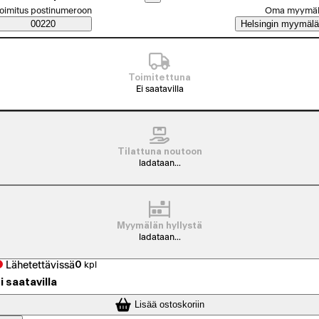
alitse tilaustapa
oimitus postinumeroon
Oma myymä
Saatavuustiedot
00220
Helsingin myymälä
Toimitettuna
Ei saatavilla
Tilattuna noutoon
ladataan...
Myymälän hyllystä
ladataan...
Lähetettävissä
0
kpl
i saatavilla
Lisää ostoskoriin