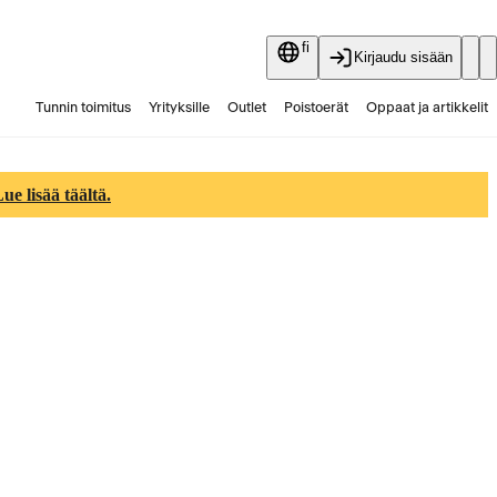
fi
Kirjaudu sisään
Tunnin toimitus
Yrityksille
Outlet
Poistoerät
Oppaat ja artikkelit
Vaihtokauppa
Palvelut
Ajankohtaista
e lisää täältä.