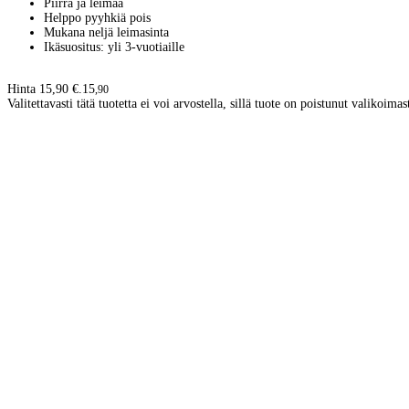
Piirrä ja leimaa
Helppo pyyhkiä pois
Mukana neljä leimasinta
Ikäsuositus: yli 3-vuotiaille
Hinta 15,90 €.
15
,
90
Valitettavasti tätä tuotetta ei voi arvostella, sillä tuote on poistunut valikoimas