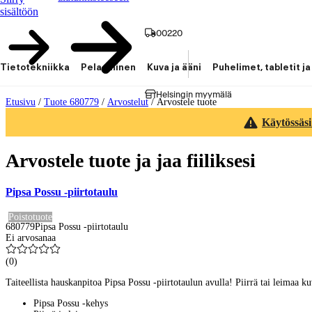
sisältöön
00220
Tietotekniikka
Pelaaminen
Kuva ja ääni
Puhelimet, tabletit ja
Helsingin myymälä
Etusivu
/
Tuote 680779
/
Arvostelut
/
Arvostele tuote
Käytössäsi
Arvostele tuote ja jaa fiiliksesi
Pipsa Possu -piirtotaulu
Poistotuote
680779
Pipsa Possu -piirtotaulu
Ei arvosanaa
(
0
)
Taiteellista hauskanpitoa Pipsa Possu -piirtotaulun avulla! Piirrä tai leimaa ku
Pipsa Possu -kehys