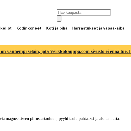
 kellot
Kodinkoneet
Koti ja piha
Harrastukset ja vapaa-aika
 on vanhempi selain, jota Verkkokauppa.com-sivusto ei enää tue. Lu
via magneettiseen piirustustauluun, pyyhi taulu puhtaaksi ja aloita alusta.