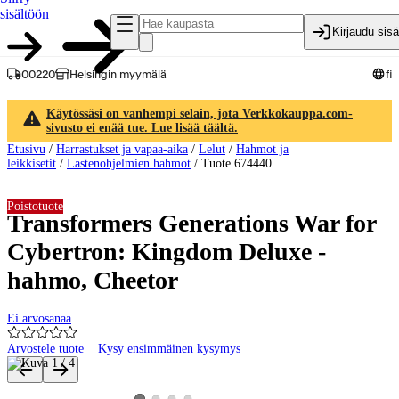
sisältöön
Kirjaudu sis
00220
Helsingin myymälä
fi
Käytössäsi on vanhempi selain, jota Verkkokauppa.com-
sivusto ei enää tue. Lue lisää täältä.
Etusivu
/
Harrastukset ja vapaa-aika
/
Lelut
/
Hahmot ja
leikkisetit
/
Lastenohjelmien hahmot
/
Tuote 674440
Poistotuote
Transformers Generations War for
Cybertron: Kingdom Deluxe -
hahmo, Cheetor
Ei arvosanaa
Arvostele tuote
Kysy ensimmäinen kysymys
Tuotteen kuvat ja videot