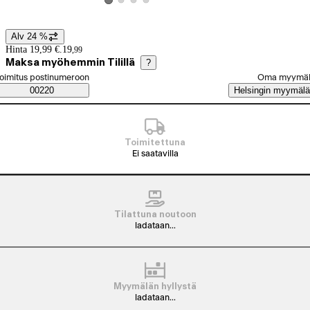
Katso tuotekuva 2
Katso tuotekuva 3
Katso tuotekuva 4
Katso tuotekuva 1
Alv 24 %
Hintatiedot
Hinta 19,99 €.
19
,
99
Maksa myöhemmin Tilillä
?
alitse tilaustapa
oimitus postinumeroon
Oma myymä
Saatavuustiedot
00220
Helsingin myymälä
Toimitettuna
Ei saatavilla
Tilattuna noutoon
ladataan...
Myymälän hyllystä
ladataan...