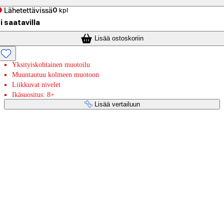
Lähetettävissä
0
kpl
i saatavilla
Lisää ostoskoriin
Yksityiskohtainen muotoilu
Muuntautuu kolmeen muotoon
Liikkuvat nivelet
Ikäsuositus: 8+
Lisää vertailuun
Maksupalvelut